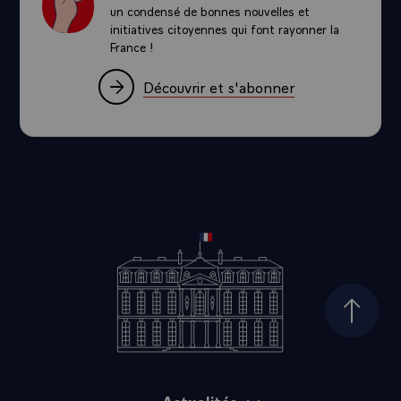
un condensé de bonnes nouvelles et
initiatives citoyennes qui font rayonner la
France !
Découvrir et s'abonner
Haut d
Actualités