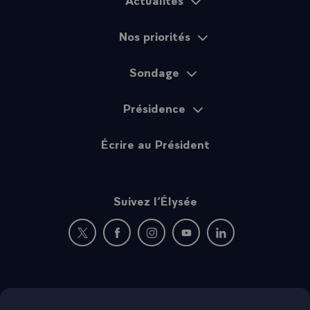
Plan du site
Nos priorités
Sondage
Présidence
Écrire au Président
Suivez l’Élysée
Nouvelle fenêtre : rejoignez-nous sur Twitter
Nouvelle fenêtre : rejoignez-nous sur Fac
Nouvelle fenêtre : rejoignez-nous 
Nouvelle fenêtre : rejoigne
Nouvelle fenêtre : 