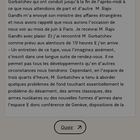
Gorbatchev qui ont conduit jusqu'à la fin de l'après-midi à
ce que nous attendions de part et d'autre. M. Rajiv
Gandhi m'a envoyé son ministre des affaires étrangères
et nous avons rappelé que nous aurons l'occasion de
nous voir au mois de juin à Paris. Je recevrai M. Rajiv
Gandhi avec plaisir. Et j'ai rencontré M. Gorbatchev
comme prévu aux alentours de 19 heures £ j'en arrive.
- Un entretien de ce type, vous l'imaginez aisément,
s'inscrit dans une longue suite de rendez-vous. Il ne
permet pas tous les développements qu'en d'autres
circonstances nous tiendrons. Cependant, en l'espace de
trois quarts d'heure, M. Gorbatchev a tenu à aborder
quelques problèmes de fond touchant essentiellement le
probléme du désarment, des armes classiques, des
armes nucléaires ou des nouvelles formes d'armes dans
l'espace £ donc conférence de Genève, dispositions de la
France, détente - c'est le terme qu'il a employé lui-
même ce matin lors de son discours, aux obsèques - et
j'ai répondu en répétant les données principales de la
Ouvrir
Entretien avec la presse de M. Françoi
politique extérieure de la France dans ce domaine. Vous
les connaissez, je n'insiste pas.