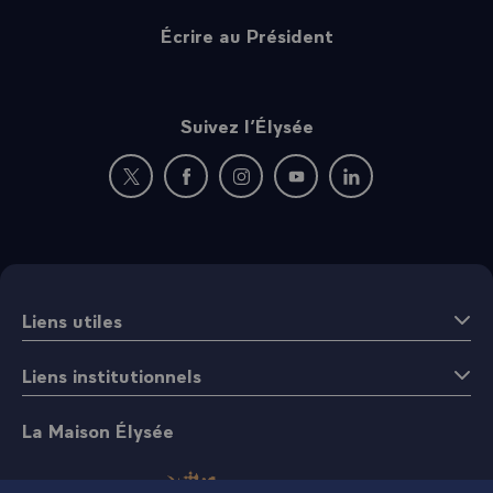
Écrire au Président
Suivez l’Élysée
Nouvelle fenêtre : rejoignez-nous sur Twitter
Nouvelle fenêtre : rejoignez-nous sur Fac
Nouvelle fenêtre : rejoignez-nous 
Nouvelle fenêtre : rejoigne
Nouvelle fenêtre : 
Liens utiles
Liens institutionnels
La Maison Élysée