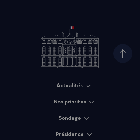
Haut d
Actualités
Plan du site
Nos priorités
Sondage
Présidence