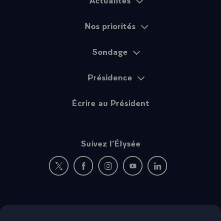
Plan du site
moment parmi vous. Je vous remercie d'être venus
jusqu'ici et je terminerai par les mots très simples cent
Nos priorités
fois répétés mais qui gardent tout leur sens :
- Vive la République !
- Vive la France !\
Sondage
Présidence
Écrire au Président
Suivez l’Élysée
Nouvelle fenêtre : rejoignez-nous sur Twitter
Nouvelle fenêtre : rejoignez-nous sur Fac
Nouvelle fenêtre : rejoignez-nous 
Nouvelle fenêtre : rejoigne
Nouvelle fenêtre : 