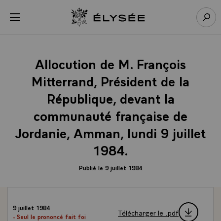
Panneau de gestion des cookies
menu
Retour à l’accueil Élysée
Rech
Allocution de M. François
Mitterrand, Président de la
République, devant la
communauté française de
Jordanie, Amman, lundi 9 juillet
1984.
Publié le 9 juillet 1984
9 juillet 1984
Télécharger le .pdf
- Seul le prononcé fait foi