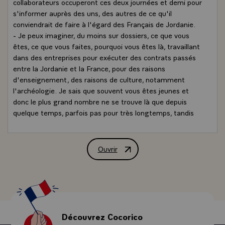
collaborateurs occuperont ces deux journées et demi pour
s'informer auprès des uns, des autres de ce qu'il
conviendrait de faire à l'égard des Français de Jordanie.
- Je peux imaginer, du moins sur dossiers, ce que vous
êtes, ce que vous faites, pourquoi vous êtes là, travaillant
dans des entreprises pour exécuter des contrats passés
entre la Jordanie et la France, pour des raisons
d'enseignement, des raisons de culture, notamment
l'archéologie. Je sais que souvent vous êtes jeunes et
donc le plus grand nombre ne se trouve là que depuis
quelque temps, parfois pas pour très longtemps, tandis
qu'il existe, ici, et j'espère les voir dans un moment, les
témoins déjà anciens de tout ce qui fût l'histoire de ce
pays au cours de ces dernières décennies.
Ouvrir
Allocution de M. François Mitterrand, 
- Je suis moi-même venu dans cette ville il y a, je n'ose
pas le dire, quelques 35 ans. Bien entendu j'ai un peu de
peine à m'y reconnaître, les choses ont changé, il est
normal qu'elles changent.
- Vous êtes ici dans un pays ami. J'attache beaucoup
d'intérêt aux conversations que j'ai eues, que j'aurai
Découvrez Cocorico
demain avec Sa Majesté le Roi Hussein, ainsi qu'avec les