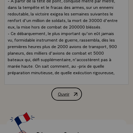
- A partir de la tête de pont, conquise mètre par mètre,
dans la tempête et le fracas des armes, sur un ennemi
redoutable, la victoire exigea les semaines suivantes le
renfort d'un million de soldats, la mort de 30000 d'entre
eux, la mise hors de combat de 200000 bléssés.
- Ce débarquement, le plus important qu'on eût jamais
vu, formidable instrument de guerre, rassembla, dès les
premières heures plus de 2000 avions de transport, 900
planeurs, des milliers d'avions de combat et 5000
bateaux qui, défi supplémentaire, n'accostèrent pas à
marée haute. On sait comment, au -prix de quelle
préparation minutieuse, de quelle exécution rigoureuse,
par la combinaison de la surprise et de l'audace, au -prix
de quelles pertes, sous le commandement d'officiers -
Eisenhower, Montgomery, tant d'autres - dont le nom
Ouvrir
Allocution de M. François Mitterrand,
désormais appartient à l'Histoire, fut gagnée la bataille
que nous célébrons aujourd'hui.
- Saluons ceux qui l'ont vécue, ces vétérans, et
particulièrement ceux qui sont parmi nous restés fidèles à
la mémoire et à l'espoir de leur jeunesse. Nous leur
devons ce que nous sommes et je m'interroge parfois £