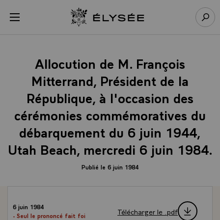
Panneau de gestion des cookies
menu
Retour à l’accueil Élysée
Rech
Allocution de M. François
Mitterrand, Président de la
République, à l'occasion des
cérémonies commémoratives du
débarquement du 6 juin 1944,
Utah Beach, mercredi 6 juin 1984.
Publié le 6 juin 1984
6 juin 1984
Télécharger le .pdf
- Seul le prononcé fait foi