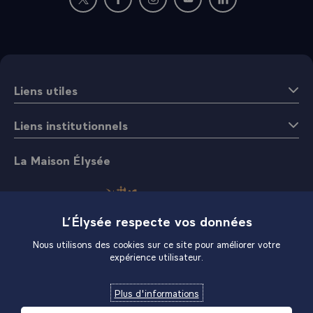
trouverai toujours qui me permettra de revoir mes amis,
Nouvelle fenêtre : rejoignez-nous sur Twitter
Nouvelle fenêtre : rejoignez-nous sur Fac
Nouvelle fenêtre : rejoignez-nous 
Nouvelle fenêtre : rejoigne
Nouvelle fenêtre : 
dont l'hospitalité est si forte et si chaleureuse.\
Liens utiles
Liens institutionnels
La Maison Élysée
L’Élysée respecte vos données
Nous utilisons des cookies sur ce site pour améliorer votre
expérience utilisateur.
Boutique
Plus d'informations