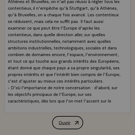
Athènes et Bruxelles, on n'ait pas réussi à régler tous les
contentieux, il n'empêche qu'à Stuttgart, qu'à Athènes,
qu'à Bruxelles, on a chaque fois avancé. Les contentieux
se réduisent, mais cela ne suffit pas. Il faut aussi
examiner ce que peut être l'Europe d'après les
contentieux, dans quelle direction aller, sur quelles
structures institutionnelles, notamment avec quelles
ambitions industrielles, technologiques, sociales et dans
combien de domaines encore, l'espace, l'environnement,
et tout ce qui touche aux grands intérêts des Européens,
étant donné que chaque pays a sa propre singularité, ses
propres intérêts et que l'intérêt bien compris de l'Europe,
c'est d'ajuster au mieux ces intérêts particuliers.
- D'où l'importance de notre concersation : d'abord, sur
les objectifs principaux de l'Europe, sur ses
caractéristiques, dès lors que l'on met l'accent sur le
renouveau technologique et sur la justice sociale, comme
vient de le rappeler M. Andreas Papandreou, en raison de
nos positions communes £ mais aussi, par -rapport à la
Ouvrir
Déclaration de M. François Mitterrand,
Grèce, connaître ses positions dans les discussions qui
ont lieu et connaître le mieux possible les objectifs