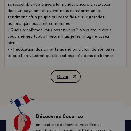
se ressemblent à travers le monde. Encore vivez-vous
dans un pays ami et avons-nous constamment le
sentiment d'un peuple qui reste fidèle aux grandes
actions qui nous sont communes.
- Quels problèmes vous posez-vous ? Vous me le direz
vous-mêmes tout à l'heure mais je les imagine assez
bien :
- - l'éducation des enfants quand on vit loin de son pays
et que l'on voudrait qu'elle soit assurée dans de bonnes
conditions pendant toute la période de scolarité.
- - des problèmes de carrière £ vous appartenez à des
professions très diverses, sans doute avez-vous une
Ouvrir
Allocution de M. François Mitterrand,
connaissance de la Yougoslavie très différente selon que
vous ayez vécu très longtemps dans ce pays ou que vous
soyez de passage. Je crois savoir d'une façon générale
que l'on ne peut que se louer des relations entre nos
deux pays.
- Je suis venu vous saluer au nom de la République
Découvrez Cocorico
française. Vous dire que nous sommes nous-mêmes
un condensé de bonnes nouvelles et
engagés dans une action de redressement national, au
initiatives citoyennes qui font rayonner la