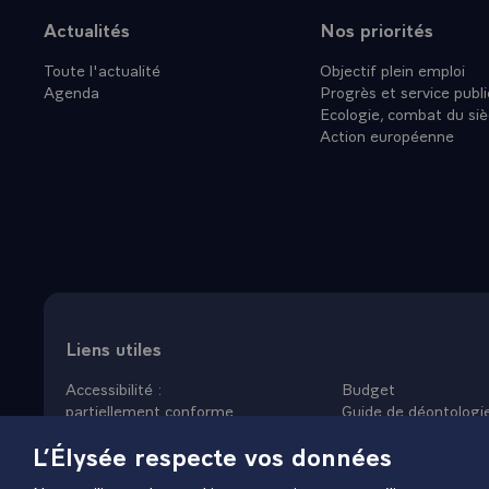
Actualités
Nos priorités
Plan du site
Toute l'actualité
Objectif plein emploi
Agenda
Progrès et service publi
Ecologie, combat du siè
Action européenne
Liens utiles
Accessibilité :
Budget
partiellement conforme
Guide de déontologi
Données personnelles
Nous rejoindre
L’Élysée respecte vos données
Mentions légales
Plan du site
Gestion des cookies