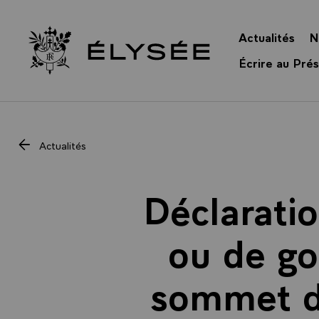
Panneau de gestion des cookies
Actualités
N
Retour à l’accueil Élysée
Écrire au Prés
Actualités
Déclarati
ou de go
sommet de