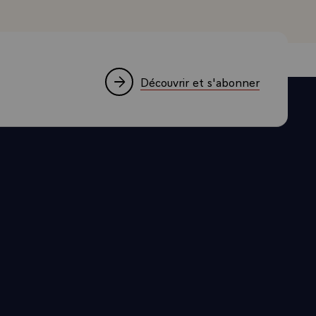
a sécurité de
es pour
bliques sont
menace de la
Découvrir et s'abonner
paru pour