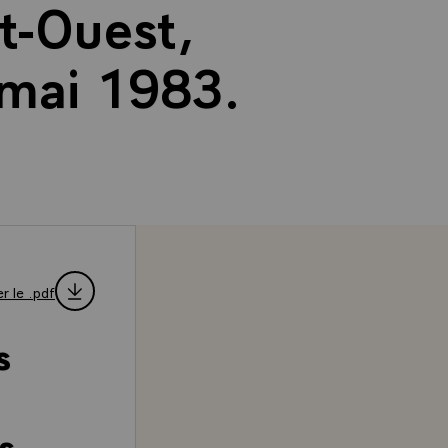
st-Ouest,
 mai 1983.
r le .pdf
s
s