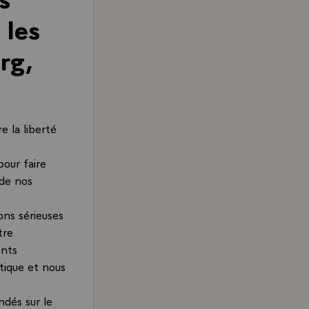
 les
rg,
e la liberté
pour faire
 de nos
ons sérieuses
tre
ents
étique et nous
ndés sur le