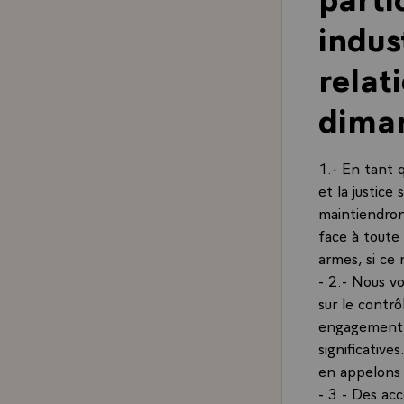
indust
relat
dima
1.- En tant 
et la justice
maintiendrons
face à toute
armes, si ce
- 2.- Nous v
sur le contr
engagement à
significative
en appelons 
- 3.- Des ac