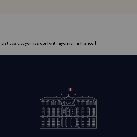
eront à procéder à des consultations détaillées et intenses. L
indivisible et doit être vue sur une base globale. Les tentativ
gocier sérieusement en cherchant à influencer les opinions pu
chec.
ous engageons à consacrer toute notre volonté à réduire la 
e vision est celle d'un monde où l'ombre de la guerre aura dis
tiatives citoyennes qui font rayonner la France !
nité et nous sommes déterminés à y parvenir.\