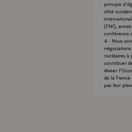
principe d'ég
côté occident
internationa
(FNI), armes
conférence 
4.- Nous som
négociations
nucléaires à 
contribuer d
diviser l'Occ
de la France
pas leur plac
- 5.- Nos nat
peu. Dans ce 
déploiements
déploiements
`Fusées Per
- 6.- Nos na