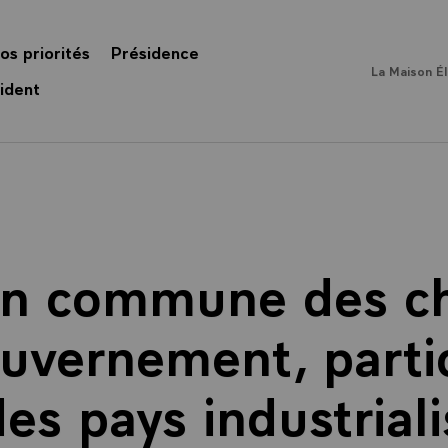
os priorités
Présidence
La Maison É
ident
on commune des ch
uvernement, parti
s pays industrialis