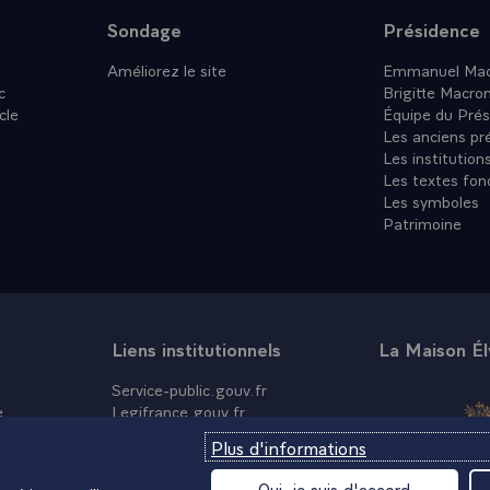
Sondage
Présidence
Améliorez le site
Emmanuel Mac
c
Brigitte Macro
cle
Équipe du Prés
Les anciens pr
Les institution
Les textes fon
Les symboles
Patrimoine
Liens institutionnels
La Maison É
Service-public.gouv.fr
e
Legifrance.gouv.fr
Info.gouv.fr
Plus d'informations
Data.gouv.fr
France.fr
Oui, je suis d'accord