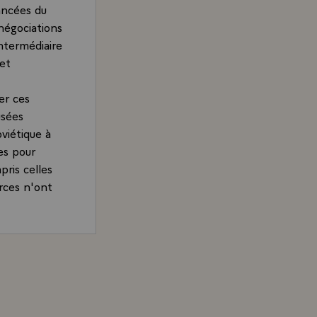
vancées du
 négociations
ntermédiaire
et
er ces
usées
viétique à
es pour
pris celles
rces n'ont
eint d'ici
 les
èderont aux
Etat ou de gouvernement, participant au sommet des pays
née 1983
ements et