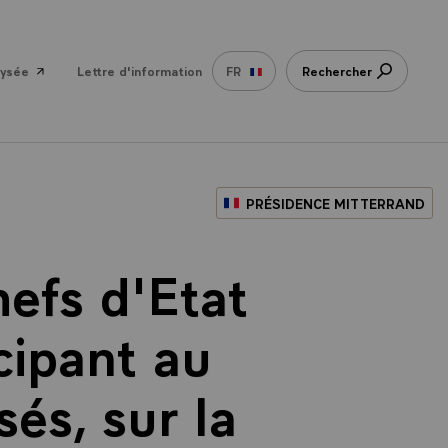
lysée
Lettre d'information
FR
Rechercher
PRÉSIDENCE MITTERRAND
efs d'Etat
cipant au
és, sur la