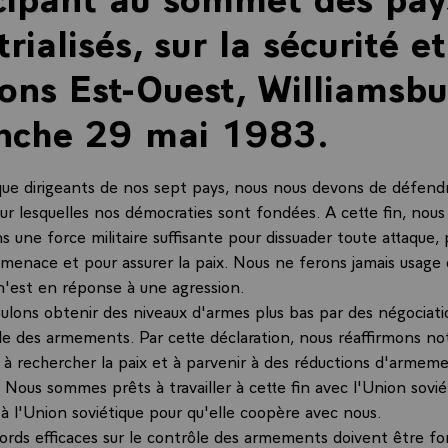
rialisés, sur la sécurité et
ions Est-Ouest, Williamsbu
nche 29 mai 1983.
que dirigeants de nos sept pays, nous nous devons de défendr
 sur lesquelles nos démocraties sont fondées. A cette fin, nous
 une force militaire suffisante pour dissuader toute attaque, 
 menace et pour assurer la paix. Nous ne ferons jamais usage
 n'est en réponse à une agression.
oulons obtenir des niveaux d'armes plus bas par des négociati
ôle des armements. Par cette déclaration, nous réaffirmons no
 rechercher la paix et à parvenir à des réductions d'armem
s. Nous sommes prêts à travailler à cette fin avec l'Union sovi
à l'Union soviétique pour qu'elle coopère avec nous.
cords efficaces sur le contrôle des armements doivent être fo