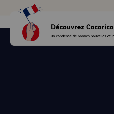
elles continu
nos pays est 
éviter de né
vouées à l'é
Découvrez Cocorico
- 7.- Nous n
guerre. Notr
un condensé de bonnes nouvelles et ini
toute l'huma