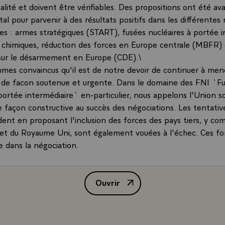
alité et doivent être vérifiables. Des propositions ont été a
al pour parvenir à des résultats positifs dans les différentes
les : armes stratégiques (START), fusées nucléaires à portée i
 chimiques, réduction des forces en Europe centrale (MBFR) 
sur le désarmement en Europe (CDE).\
mes convaincus qu'il est de notre devoir de continuer à men
 de facon soutenue et urgente. Dans le domaine des FNI `F
portée intermédiaire` en-particulier, nous appelons l'Union so
e façon constructive au succès des négociations. Les tentativ
ident en proposant l'inclusion des forces des pays tiers, y com
 et du Royaume Uni, sont également vouées à l'échec. Ces fo
e dans la négociation.
ions souhaitent ardemment qu'un accord FNI équilibré soit att
cas, la négociation déterminera le niveau auquel se situeront
Ouvrir
. On sait que, s'il en va autrement, les pays concernés proc
Déclaration commune des chefs d'
 prévus des systèmes américains en Europe à la fin de l'an
shing`.
tions sont unies dans leurs efforts pour la réduction des arm