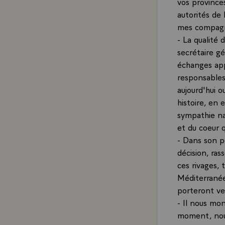
vos provinces
autorités de 
mes compagno
- La qualité 
secrétaire g
échanges app
responsables
aujourd'hui o
histoire, en 
sympathie nat
et du coeur q
- Dans son po
décision, ras
ces rivages, 
Méditerranée
porteront ver
- Il nous mon
moment, nous