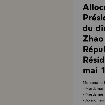
Alloc
Prési
du dî
Zhao 
Répub
Résid
mai 
Monsieur le 
- Mesdames e
- Mesdames e
- Au moment 