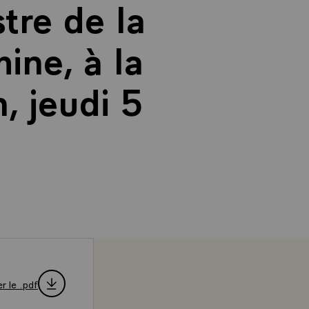
tre de la
ine, à la
, jeudi 5
r le .pdf