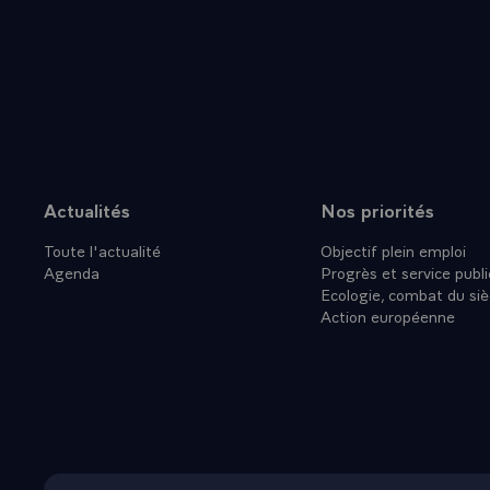
nos deux pay
avoir de suje
problèmes gr
ont fait déj
dans leur vo
et de dévelo
France, comm
disposer d'e
Actualités
Nos priorités
Plan du site
des nations 
Toute l'actualité
Objectif plein emploi
rénové.
Agenda
Progrès et service publi
- J'ai appréc
Ecologie, combat du siè
économiques.
Action européenne
conduit l'im
modernisatio
Vous savez q
tous les dom
échanges cul
l'enseignemen