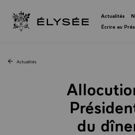
Panneau de gestion des cookies
Actualités
N
Retour à l’accueil Élysée
Écrire au Prés
Actualités
Allocutio
Président
du dîne