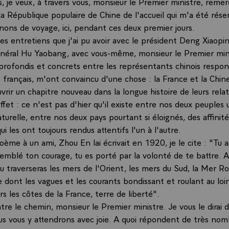
, je veux, à travers vous, monsieur le Premier ministre, remerc
la République populaire de Chine de l'accueil qui m'a été réser
ns de voyage, ici, pendant ces deux premier jours.
des entretiens que j'ai pu avoir avec le président Deng Xiaopin
énéral Hu Yaobang, avec vous-même, monsieur le Premier mini
rofondis et concrets entre les représentants chinois respon
 français, m'ont convaincu d'une chose : la France et la Chi
uvrir un chapitre nouveau dans la longue histoire de leurs rela
effet : ce n'est pas d'hier qu'il existe entre nos deux peuples
urelle, entre nos deux pays pourtant si éloignés, des affinité
ui les ont toujours rendus attentifs l'un à l'autre.
ème à un ami, Zhou En lai écrivait en 1920, je le cite : "Tu as
semblé ton courage, tu es porté par la volonté de te battre. A
tu traverseras les mers de l'Orient, les mers du Sud, la Mer Ro
 dont les vagues et les courants bondissant et roulant au loi
s les côtes de la France, terre de liberté".
tre le chemin, monsieur le Premier ministre. Je vous le dirai 
 vous y attendrons avec joie. A quoi répondent de très no