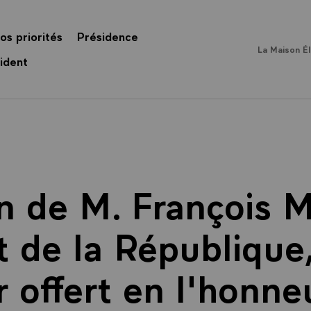
os priorités
Présidence
La Maison É
ident
n de M. François M
 de la République,
r offert en l'honne