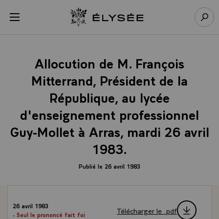
Panneau de gestion des cookies
menu
Retour à l’accueil Élysée
Rech
Allocution de M. François
Mitterrand, Président de la
République, au lycée
d'enseignement professionnel
Guy-Mollet à Arras, mardi 26 avril
1983.
Publié le 26 avril 1983
26 avril 1983
Télécharger le .pdf
- Seul le prononcé fait foi