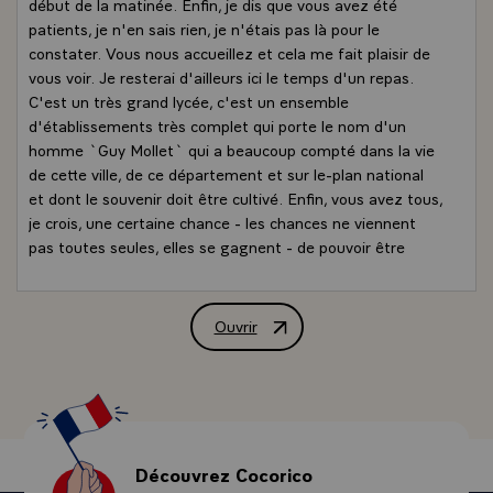
début de la matinée. Enfin, je dis que vous avez été
patients, je n'en sais rien, je n'étais pas là pour le
constater. Vous nous accueillez et cela me fait plaisir de
vous voir. Je resterai d'ailleurs ici le temps d'un repas.
C'est un très grand lycée, c'est un ensemble
d'établissements très complet qui porte le nom d'un
homme `Guy Mollet` qui a beaucoup compté dans la vie
de cette ville, de ce département et sur le-plan national
et dont le souvenir doit être cultivé. Enfin, vous avez tous,
je crois, une certaine chance - les chances ne viennent
pas toutes seules, elles se gagnent - de pouvoir être
initiés aux disciplines qui seront indispensables - qui le
sont déjà - à l'industrie moderne.\
Voyez-vous c'est quand même triste quand je vois le
Ouvrir
Allocution de M. François Mitterrand, 
nombre de chômeurs en France - un peu plus de 2
millions - et que l'on me dit que le plus grand nombre est
composé de jeunes qui au sortir de leur école ou de leurs
diplômes professionnels ne trouvent pas de travail. Nous
avons donc décidé et le Premier ministre `Pierre
Mauroy` qui est ici l'a obtenu du gouvernement, que plus
Découvrez Cocorico
de 600000 jeunes de 18 à 25 ans seront formés aux