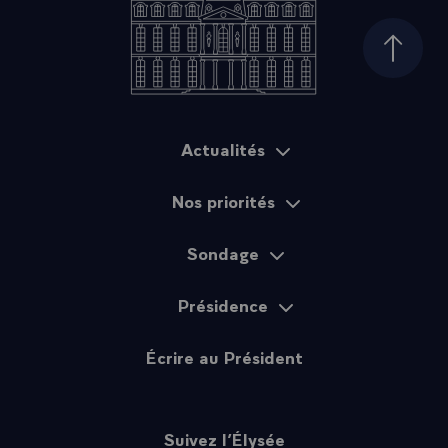
Haut d
Actualités
Plan du site
Nos priorités
Sondage
Présidence
Écrire au Président
Suivez l’Élysée