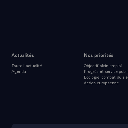
des camions a
surenchère. E
renvoyer san
régulièremen
QUESTION.- O
actuellement
voudrait pre
un fait acco
Actualités
Nos priorités
Plan du site
vivaient cla
Toute l'actualité
Objectif plein emploi
droite, connu
Agenda
Progrès et service publi
d'immigrés. 
Ecologie, combat du siè
population d
Action européenne
?
- LE PRESIDEN
des réfugiés 
leur activité
- La deuxième
contrat de tr