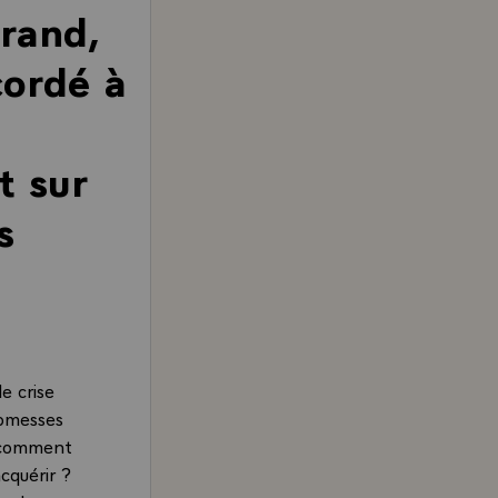
rrand,
cordé à
t sur
s
e crise
romesses
, comment
cquérir ?