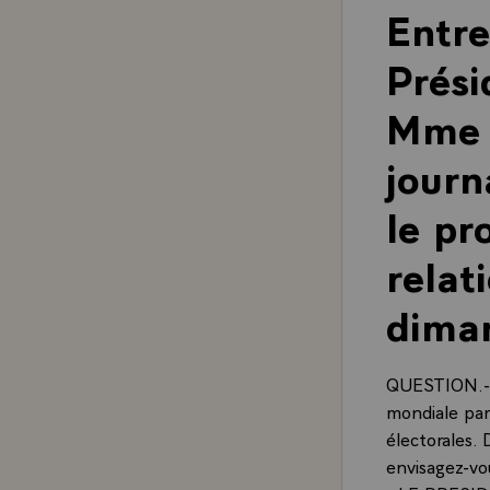
Entre
Prési
Mme C
journ
le pr
relat
diman
QUESTION.- M
mondiale par
électorales.
envisagez-vo