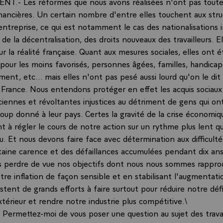
NT.- Les réformes que nous avons réalisées n'ont pas toute
inancières. Un certain nombre d'entre elles touchent aux stru
entreprise, ce qui est notamment le cas des nationalisations i
 de la décentralisation, des droits nouveaux des travailleurs. E
 la réalité française. Quant aux mesures sociales, elles ont é
pour les moins favorisés, personnes âgées, familles, handicap
ement, etc... mais elles n'ont pas pesé aussi lourd qu'on le dit 
France. Nous entendons protéger en effet les acquis sociaux. I
iennes et révoltantes injustices au détriment de gens qui ont
coup donné à leur pays. Certes la gravité de la crise économi
nt à régler le cours de notre action sur un rythme plus lent 
lu. Et nous devons faire face avec détermination aux difficult
taine carence et des défaillances accumulées pendant dix ans
s perdre de vue nos objectifs dont nous nous sommes rappro
tre inflation de façon sensible et en stabilisant l'augmentati
ent de grands efforts à faire surtout pour réduire notre défi
érieur et rendre notre industrie plus compétitive.\
ermettez-moi de vous poser une question au sujet des travai