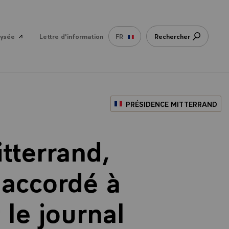
lysée
Lettre d'information
FR
Rechercher
PRÉSIDENCE MITTERRAND
tterrand,
 accordé à
le journal