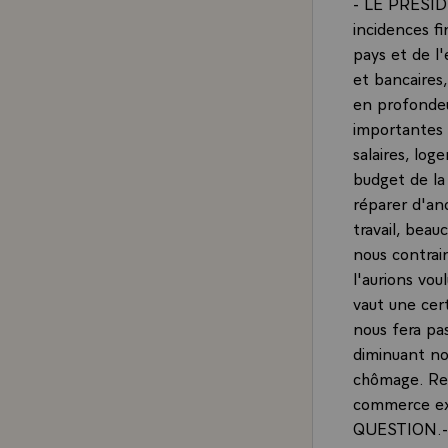
- LE PRESIDE
incidences f
pays et de l'
et bancaires,
en profondeur
importantes 
salaires, log
budget de la 
réparer d'anc
travail, beau
nous contrai
l'aurions vou
vaut une cer
nous fera pa
diminuant no
chômage. Rest
commerce ext
QUESTION.- P