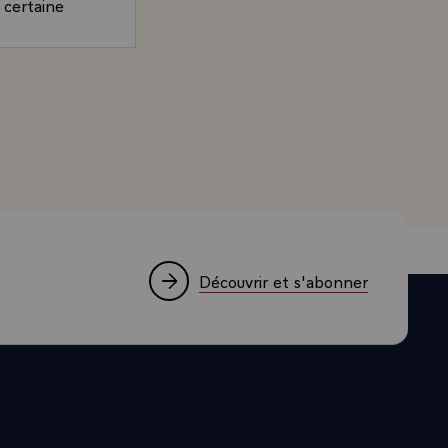
e certaine
dule même le
 tendancieuse
el,
and, Président de la République, accordé à Mme Christine
ys désirant
 d'une
ation. C'est
ns et de ses
ueil. On
 secours des
Découvrir et s'abonner
er un niveau
n massive qui
sauvagement
.
 Afrique
es avions,