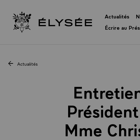
Panneau de gestion des cookies
Actualités
N
Retour à l’accueil Élysée
Écrire au Prés
Actualités
Entretie
Président
Mme Chris