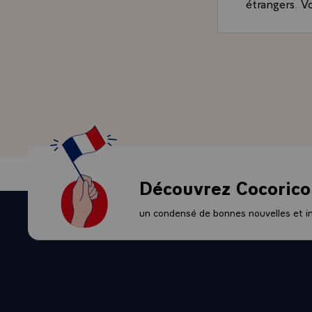
étrangers. Vo
main-d'oeuvr
temps de tra
de la télévis
l'apparition
préserver la 
invasion pais
- LE PRESIDE
le droit souv
intérêts.
- QUESTION.-
Découvrez Cocorico
pourrait vous
couches popul
un condensé de bonnes nouvelles et ini
de vie honor
existe en Fr
des étranger
- LE PRESIDE
surtout, pour