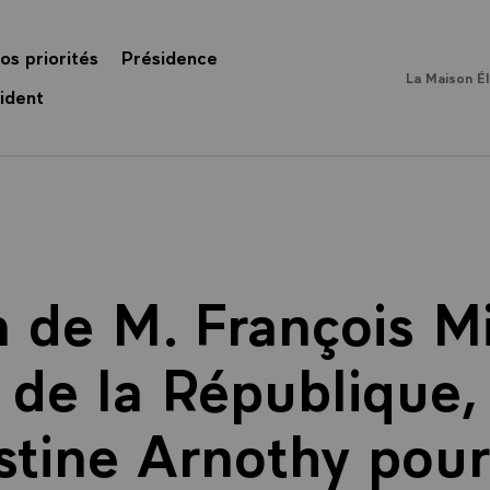
os priorités
Présidence
La Maison É
ident
n de M. François Mi
 de la République,
tine Arnothy pour 