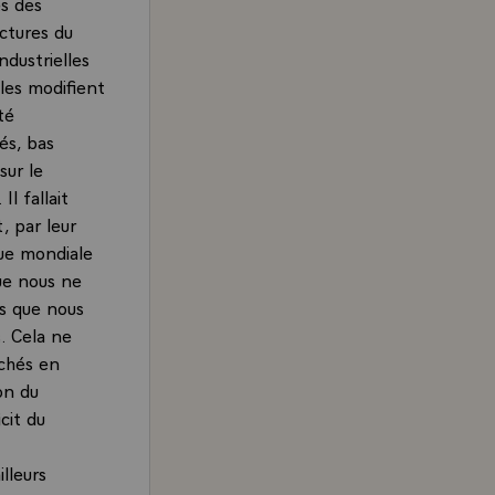
s des
ctures du
ndustrielles
lles modifient
té
és, bas
sur le
l fallait
, par leur
que mondiale
que nous ne
és que nous
. Cela ne
chés en
on du
cit du
lleurs