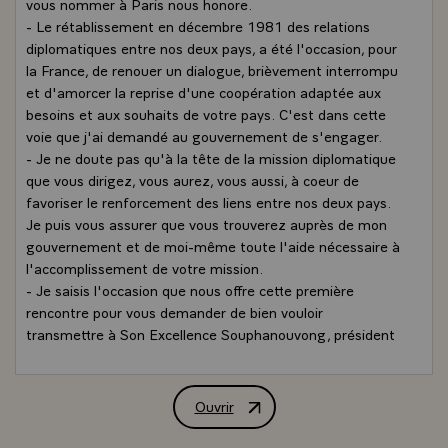
vous nommer à Paris nous honore.
- Le rétablissement en décembre 1981 des relations
diplomatiques entre nos deux pays, a été l'occasion, pour
la France, de renouer un dialogue, brièvement interrompu
et d'amorcer la reprise d'une coopération adaptée aux
besoins et aux souhaits de votre pays. C'est dans cette
voie que j'ai demandé au gouvernement de s'engager.
- Je ne doute pas qu'à la tête de la mission diplomatique
que vous dirigez, vous aurez, vous aussi, à coeur de
favoriser le renforcement des liens entre nos deux pays.
Je puis vous assurer que vous trouverez auprès de mon
gouvernement et de moi-même toute l'aide nécessaire à
l'accomplissement de votre mission.
- Je saisis l'occasion que nous offre cette première
rencontre pour vous demander de bien vouloir
transmettre à Son Excellence Souphanouvong, président
de la République démocratique populaire Lao, l'expression
de ma haute considération ainsi que tous les voeux de
bonheur et de prospérité que je forme pour lui et le
Ouvrir
Allocution de M. François Mitterrand, 
peuple lao.\