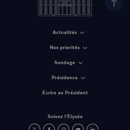
Haut d
Actualités
Plan du site
Nos priorités
Sondage
Présidence
Écrire au Président
Suivez l’Élysée