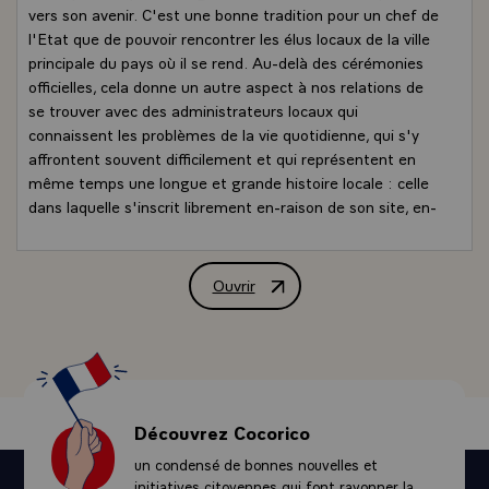
vers son avenir. C'est une bonne tradition pour un chef de
l'Etat que de pouvoir rencontrer les élus locaux de la ville
principale du pays où il se rend. Au-delà des cérémonies
officielles, cela donne un autre aspect à nos relations de
se trouver avec des administrateurs locaux qui
connaissent les problèmes de la vie quotidienne, qui s'y
affrontent souvent difficilement et qui représentent en
même temps une longue et grande histoire locale : celle
dans laquelle s'inscrit librement en-raison de son site, en-
raison des hauts faits qui l'ont illustrée, en-raison de la
communauté d'histoire entre le Gabon et la France. Tout
cela comporte une signification particulière que je tenais
Ouvrir
Allocution de M. François Mitterrand, Pr
à souligner à mon tour.
- Je viens de recevoir la clef ou les clefs de votre ville,
autre cérémonie symbolique, même si vous avez bien
voulu lui donner une signification tout à fait concrète qui
me touche. Je serais heureux de pouvoir ouvrir les coeurs
des Gabonais qui me font l'honneur de me recevoir
Découvrez Cocorico
pendant ces deux journées que j'espère utiles et
un condensé de bonnes nouvelles et
fécondes.
initiatives citoyennes qui font rayonner la