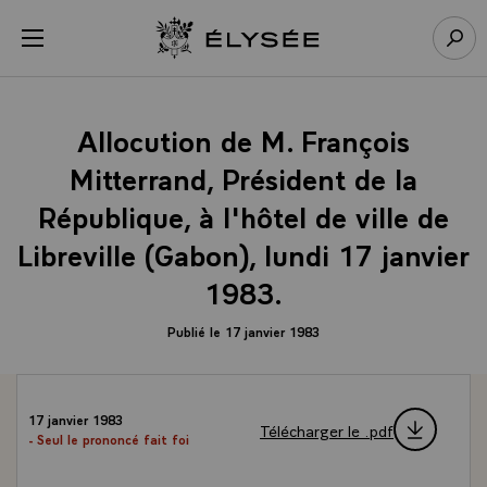
Panneau de gestion des cookies
menu
Retour à l’accueil Élysée
Rech
Allocution de M. François
Mitterrand, Président de la
République, à l'hôtel de ville de
Libreville (Gabon), lundi 17 janvier
1983.
Publié le 17 janvier 1983
17 janvier 1983
Télécharger le .pdf
- Seul le prononcé fait foi