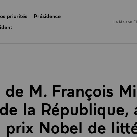
os priorités
Présidence
La Maison É
ident
de M. François Mi
de la République,
 prix Nobel de litt