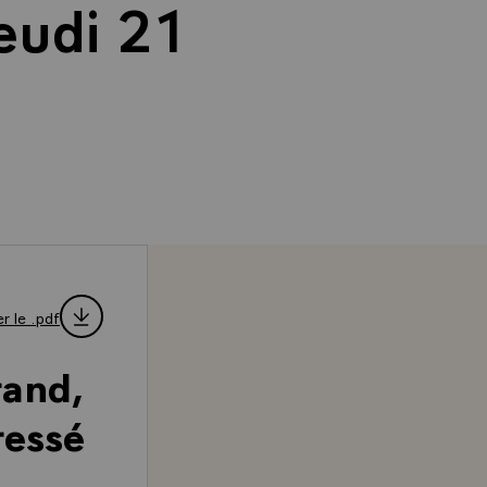
eudi 21
r le .pdf
rand,
ressé