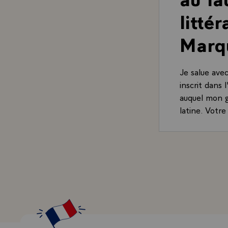
litté
Marqu
Je salue ave
inscrit dans
auquel mon g
latine. Votre