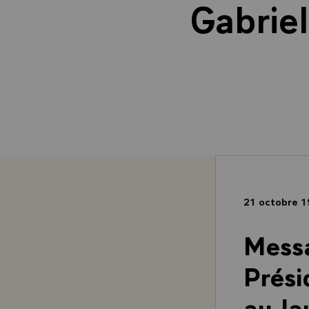
Gabrie
21 octobre 
Messa
Prési
au la