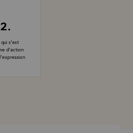
2.
qui s'est
me d'action
d'expression
d, Président de la République, adressé au lauréat du pri