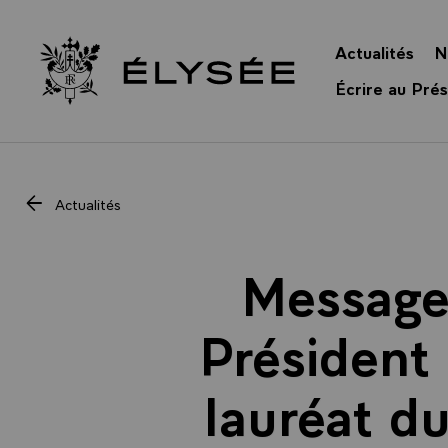
Panneau de gestion des cookies
Actualités
N
Retour à l’accueil Élysée
Écrire au Prés
Actualités
Message 
Président 
lauréat du