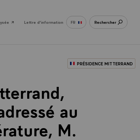
lysée
Lettre d'information
FR
Rechercher
PRÉSIDENCE MITTERRAND
tterrand,
 adressé au
érature, M.