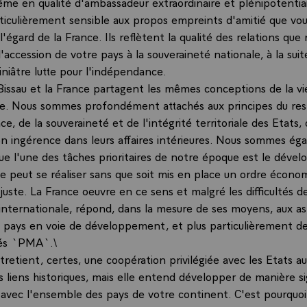
me en qualité d'ambassadeur extraordinaire et plénipotentiai
articulièrement sensible aux propos empreints d'amitié que vo
 l'égard de la France. Ils reflètent la qualité des relations qu
l'accession de votre pays à la souveraineté nationale, à la sui
iniâtre lutte pour l'indépendance.
Bissau et la France partagent les mêmes conceptions de la vi
le. Nous sommes profondément attachés aux principes du re
e, de la souveraineté et de l'intégrité territoriale des Etats
non ingérence dans leurs affaires intérieures. Nous sommes é
ue l'une des tâches prioritaires de notre époque est le déve
ne peut se réaliser sans que soit mis en place un ordre écono
juste. La France oeuvre en ce sens et malgré les difficultés de
nternationale, répond, dans la mesure de ses moyens, aux as
s pays en voie de développement, et plus particulièrement de
és `PMA`.\
retient, certes, une coopération privilégiée avec les Etats a
s liens historiques, mais elle entend développer de manière si
s avec l'ensemble des pays de votre continent. C'est pourquo