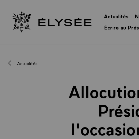
Panneau de gestion des cookies
Actualités
N
Retour à l’accueil Élysée
Écrire au Prés
Actualités
Allocutio
Prési
l'occasio