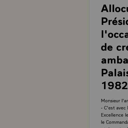
Alloc
Prési
l'occ
de cr
ambas
Palai
1982
Monsieur l'a
- C'est avec 
Excellence le
le Commandan