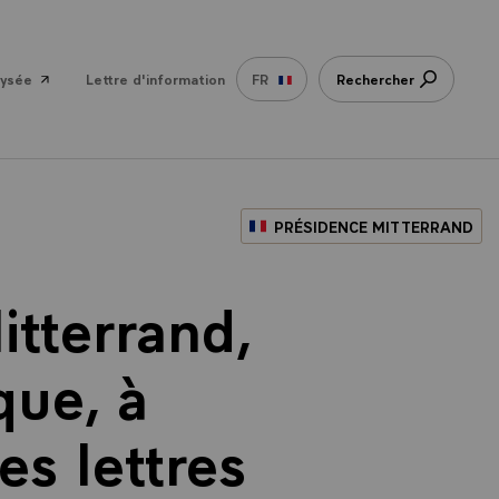
lysée
Lettre d'information
FR
Rechercher
PRÉSIDENCE MITTERRAND
itterrand,
que, à
es lettres