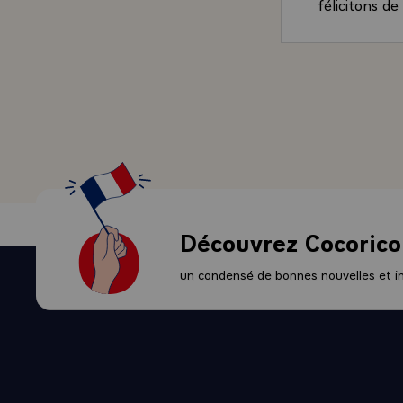
félicitons de
d'Etat de Fr
- Solides en
parce que fon
notamment d
parcouru ens
dans les dom
- Je ne dout
l'ambassadeu
publiques et 
votre pays s
Découvrez Cocorico
- Vous pouve
comme auprès
un condensé de bonnes nouvelles et ini
l'accompliss