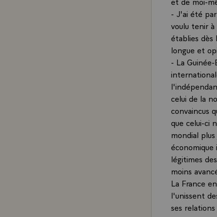
et de moi-mê
- J'ai été p
voulu tenir à
établies dès 
longue et op
- La Guinée-
internationa
l'indépendanc
celui de la 
convaincus q
que celui-ci 
mondial plus 
économique i
légitimes de
moins avanc
La France ent
l'unissent de
ses relation