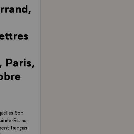
rrand,
ettres
 Paris,
tobre
squelles Son
uinée-Bissau,
ent français