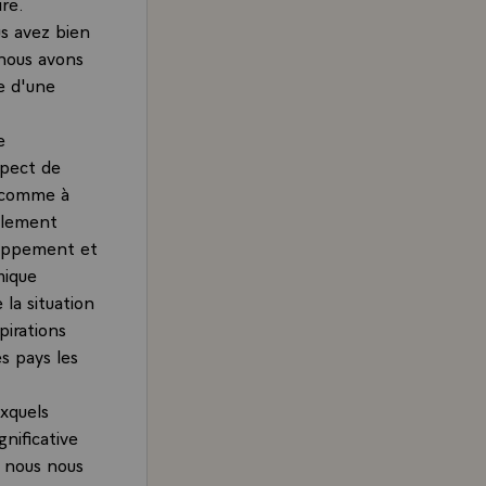
re.
us avez bien
e nous avons
te d'une
e
spect de
, comme à
galement
loppement et
mique
 la situation
pirations
s pays les
uxquels
gnificative
i nous nous