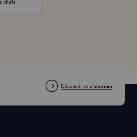
es chefs
 fécondes
é réalisé,
rand, Président de la République, à l'occasion de la réce
chemin sera
on effort,
ernement.
, monsieur
s affaires
rigeantes de
e moi-même
Découvrir et s'abonner
 à