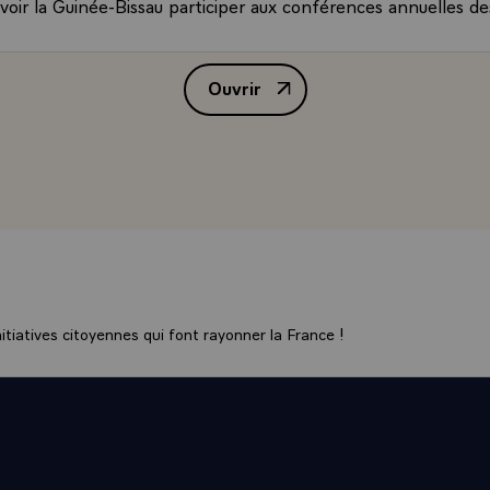
 voir la Guinée-Bissau participer aux conférences annuelles d
ance et d'Afrique `sommet franco - africain`.
-raison de leur identité de vues, nos relations sont également
Ouvrir
dées sur des -rapports de coopération active. Ce qui a déjà ét
Allocution de M. François Mitter
ans le domaine de la pêche, m'amène à penser qu'un long 
emble. La France est disposée à poursuivre et à développer s
aines qui correspondent aux priorités fixées par votre gouv
e pas que dans cet effort commun, vous ne puissiez apporter
r, une contribution décisive. La connaissance que vous avez de
en-particulier votre expérience acquise dans les instances di
eront à cet égard des atouts précieux.
z être assuré, monsieur l'ambassadeur, de trouver auprès d
 de mon gouvernement l'appui et les -concours nécessaires
tiatives citoyennes qui font rayonner la France !
ement dans les meilleures conditions de votre mission.\