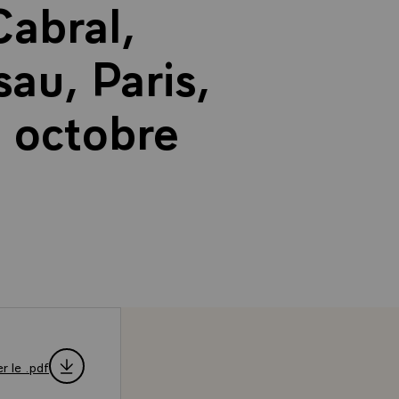
Cabral,
au, Paris,
4 octobre
r le .pdf