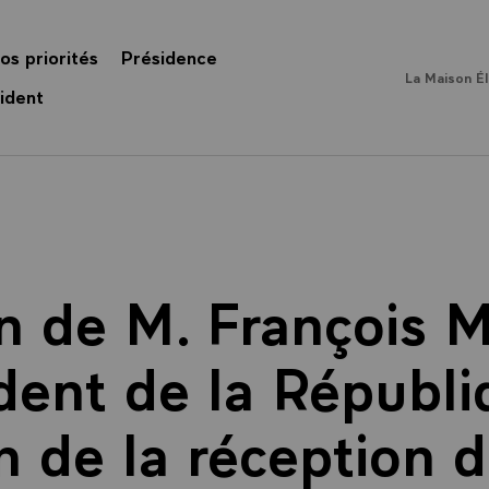
os priorités
Présidence
La Maison É
ident
n de M. François M
dent de la Républi
n de la réception d