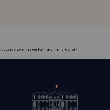
te route. Elles persistent cependant à croire qu'il n'en est p
ur permettre d'arracher le monde au désordre et garantir à l'
 et la réalisation des promesses dont l'avenir est porteur.
ns que nous nourrissons justifient les efforts constants mené
 de la démocratie grecque pour progresser dans la connaissan
ne coopération déjà si riche et renforcer l'amitié qui règne e
 A cet égard, le rôle qui vous est dévolu, monsieur l'ambassa
e mission à Paris est essentiel.
tiatives citoyennes qui font rayonner la France !
uhaitant la bienvenue dans un pays dont vous avez déjà une 
 je vous donne l'assurance que, dans l'accomplissement de ce
ierez à tout moment de mon appui personnel et de celui de
, et trouverez partout un souci identique de faciliter votre t