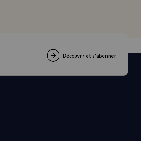
as de
humanité la
s depuis la
ce mutuelle,
ntre nos
deur, au-
Découvrir et s'abonner
connaissance
tte mission,
 mon
âche.\