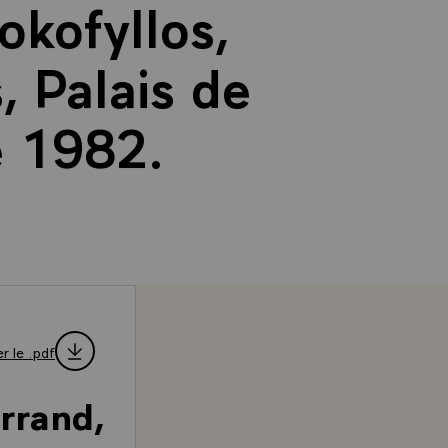
okofyllos,
, Palais de
e 1982.
r le .pdf
rrand,