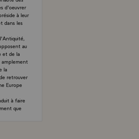
es d'oeuvrer
réside à leur
t dans les
'Antiquité,
s'opposent au
 et de la
re amplement
e la
e retrouver
une Europe
duit à faire
gement que
 s'emploient à
llectives et
rand, Président de la République, à l'occasion de la réce
cultés qui