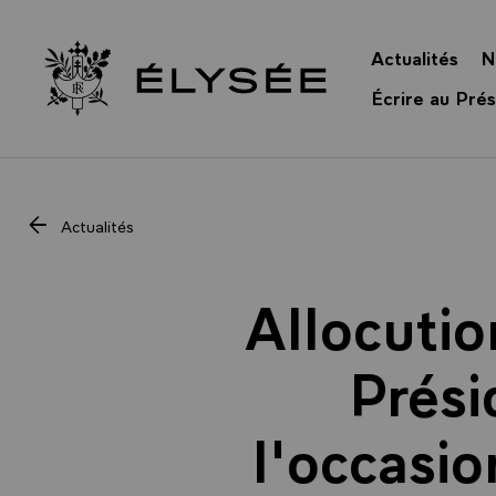
Panneau de gestion des cookies
Actualités
N
Retour à l’accueil Élysée
Écrire au Prés
Actualités
Allocutio
Prési
l'occasio