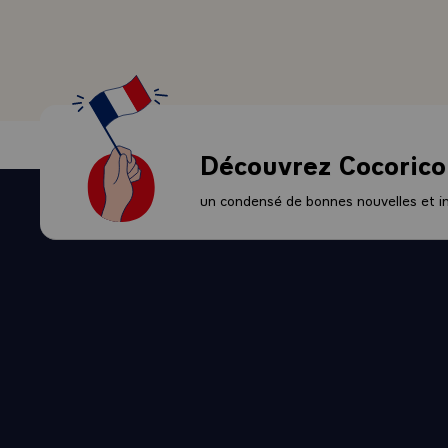
jalonnent cet
meilleure po
paix, l'ordre
- Les ambitio
restauration
développer u
Découvrez Cocorico
deux peuples.
cours de votr
un condensé de bonnes nouvelles et ini
- En vous so
approfondie,
vous bénéfic
gouvernement