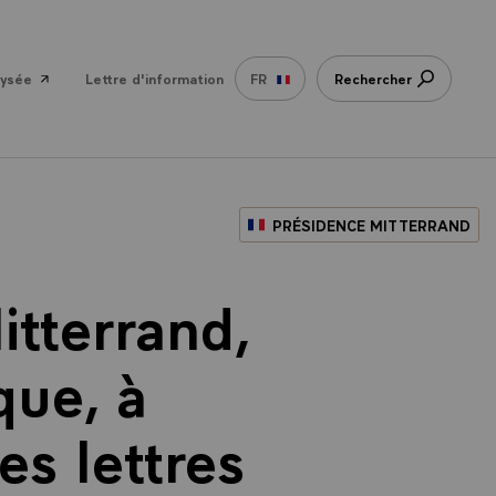
lysée
Lettre d'information
FR
Rechercher
PRÉSIDENCE MITTERRAND
itterrand,
que, à
es lettres