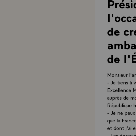
Prési
l'occ
de cr
ambas
de l'
Monsieur l'a
- Je tiens à 
Excellence M
auprès de mo
République he
- Je ne peux
que la Franc
et dont j'ai 
- Les épreuv