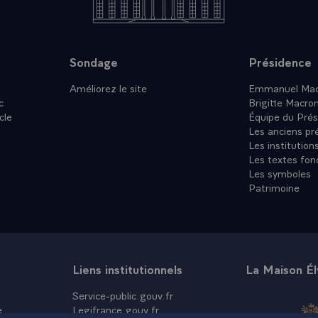
Sondage
Présidence
Améliorez le site
Emmanuel Mac
c
Brigitte Macro
cle
Équipe du Prés
Les anciens pr
Les institution
Les textes fon
Les symboles
Patrimoine
Liens institutionnels
La Maison É
Service-public.gouv.fr
e
Legifrance.gouv.fr