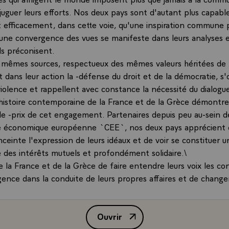
juguer leurs efforts. Nos deux pays sont d'autant plus capabl
 efficacement, dans cette voie, qu'une inspiration commune p
'une convergence des vues se manifeste dans leurs analyses e
ls préconisent.
x mêmes sources, respectueux des mêmes valeurs héritées de l
ent dans leur action la -défense du droit et de la démocratie, 
violence et rappellent avec constance la nécessité du dialogue
'histoire contemporaine de la France et de la Grèce démont
 le -prix de cet engagement. Partenaires depuis peu au-sein d
économique européenne `CEE`, nos deux pays apprécient d
nceinte l'expression de leurs idéaux et de voir se constituer 
 des intérêts mutuels et profondément solidaire.\
 la France et de la Grèce de faire entendre leurs voix les con
gence dans la conduite de leurs propres affaires et de chan
 ont souhaité. Elles souhaitent la disparition des entraves et
ce de liberté assurant le plus complet respect des libertés co
Ouvrir
Allocution de M. François Mitter
comme la Grèce, monsieur l'ambassadeur, connaissent les diffi