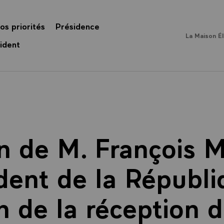
os priorités
Présidence
La Maison É
ident
n de M. François M
dent de la Républi
n de la réception d