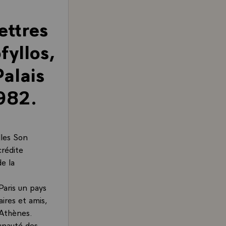
ettres
fyllos,
alais
1982.
elles Son
crédite
e la
Paris un pays
ires et amis,
à Athènes.
unauté des