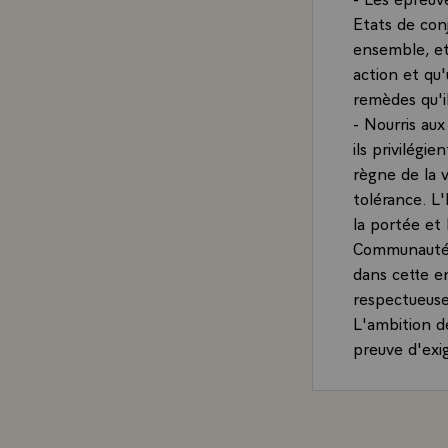
Etats de con
ensemble, et
action et qu
remèdes qu'i
- Nourris au
ils privilégi
règne de la 
tolérance. L
la portée et
Communauté 
dans cette e
respectueuse
L'ambition de
preuve d'exi
leurs peuples
créer un espa
individuelles.
- La France 