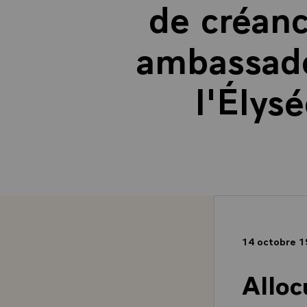
de créanc
ambassadeu
l'Élys
14 octobre 
Alloc