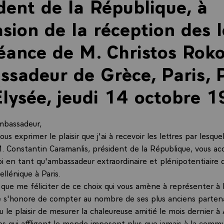
dent de la République, à
asion de la réception des l
éance de M. Christos Roko
sadeur de Grèce, Paris, P
Élysée, jeudi 14 octobre 
mbassadeur,
vous exprimer le plaisir que j'ai à recevoir les lettres par lesqu
. Constantin Caramanlis, président de la République, vous ac
i en tant qu'ambassadeur extraordinaire et plénipotentiaire d
llénique à Paris.
 que me féliciter de ce choix qui vous amène à représenter à 
e s'honore de compter au nombre de ses plus anciens partena
eu le plaisir de mesurer la chaleureuse amitié le mois dernier 
es qui affligent le monde imposent plus que jamais à la comm