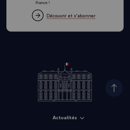
France !
Découvrir et s'abonner
Haut d
Actualités
Plan du site