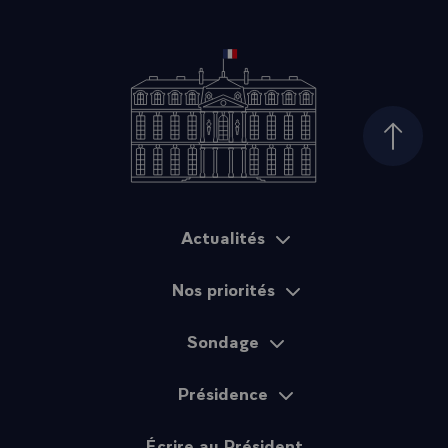
Haut d
Actualités
Plan du site
Nos priorités
Sondage
Présidence
Écrire au Président