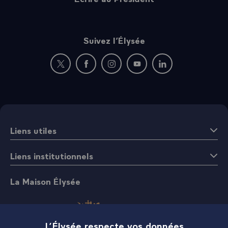
Suivez l’Élysée
Nouvelle fenêtre : rejoignez-nous sur Twitter
Nouvelle fenêtre : rejoignez-nous sur Fac
Nouvelle fenêtre : rejoignez-nous 
Nouvelle fenêtre : rejoigne
Nouvelle fenêtre : 
Liens utiles
Liens institutionnels
La Maison Élysée
L’Élysée respecte vos données