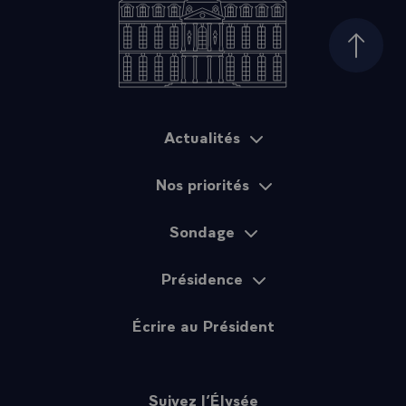
Haut d
Actualités
Plan du site
Nos priorités
Sondage
Présidence
Écrire au Président
Suivez l’Élysée