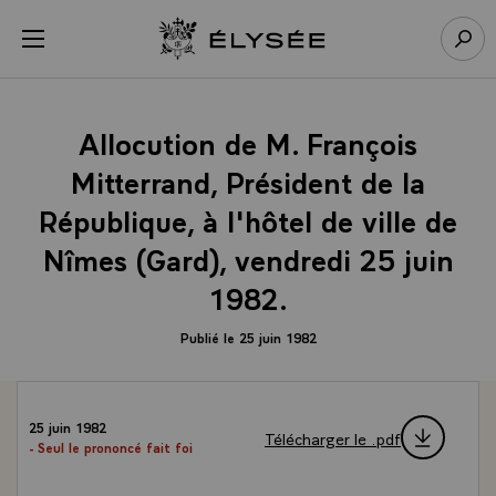
Panneau de gestion des cookies
menu
Retour à l’accueil Élysée
Rech
Allocution de M. François
Mitterrand, Président de la
République, à l'hôtel de ville de
Nîmes (Gard), vendredi 25 juin
1982.
Publié le 25 juin 1982
25 juin 1982
Télécharger le .pdf
- Seul le prononcé fait foi