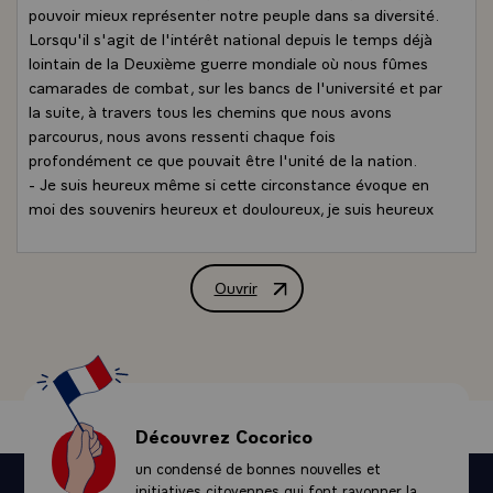
pouvoir mieux représenter notre peuple dans sa diversité.
Lorsqu'il s'agit de l'intérêt national depuis le temps déjà
lointain de la Deuxième guerre mondiale où nous fûmes
camarades de combat, sur les bancs de l'université et par
la suite, à travers tous les chemins que nous avons
parcourus, nous avons ressenti chaque fois
profondément ce que pouvait être l'unité de la nation.
- Je suis heureux même si cette circonstance évoque en
moi des souvenirs heureux et douloureux, je suis heureux
d'être reçu par cette grande belle ville de Nîmes dont
vous êtes, monsieur le maire, le premier magistrat. J'ai
été très sensible à votre accueil, tout à l'heure, dans un
Ouvrir
Allocution de M. François Mitterrand, P
quartier de la ville, lorsqu'il s'est agi de dévoiler une
plaque, qui restera comme un souvenir vivant de la
présence de notre ami, et qui marquera un moment de la
vie de cette cité et de ce département.\
Ayant dit mes remerciements, dépassant cet hôtel de
ville, m'adressant à la cité tout entière, à la population
Découvrez Cocorico
que j'ai trop rapidement rencontrée ou aperçue, je veux
un condensé de bonnes nouvelles et
lui dire à quel point il est important pour moi de pouvoir,
initiatives citoyennes qui font rayonner la