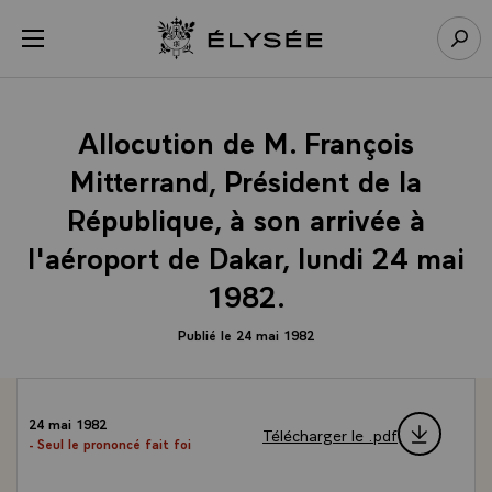
Panneau de gestion des cookies
menu
Retour à l’accueil Élysée
Rech
Allocution de M. François
Mitterrand, Président de la
République, à son arrivée à
l'aéroport de Dakar, lundi 24 mai
1982.
Publié le 24 mai 1982
24 mai 1982
Télécharger le .pdf
- Seul le prononcé fait foi