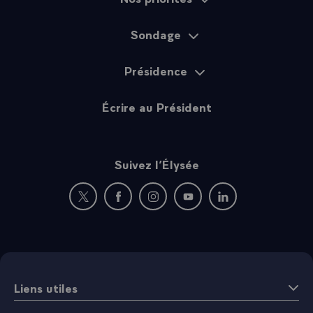
Sondage
Présidence
Écrire au Président
Suivez l’Élysée
Nouvelle fenêtre : rejoignez-nous sur Twitter
Nouvelle fenêtre : rejoignez-nous sur Fac
Nouvelle fenêtre : rejoignez-nous 
Nouvelle fenêtre : rejoigne
Nouvelle fenêtre : 
Liens utiles