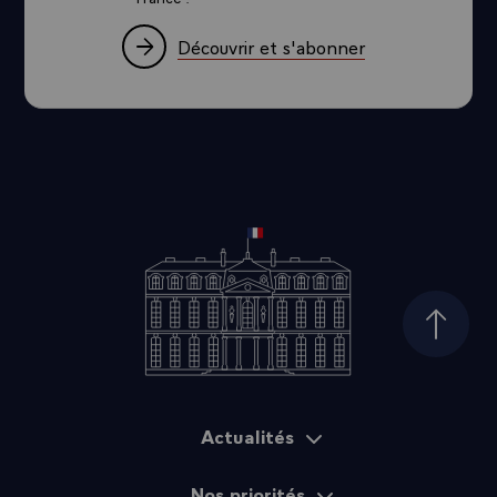
Découvrir et s'abonner
Haut d
Actualités
Plan du site
Nos priorités