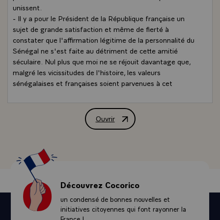
unissent.
- Il y a pour le Président de la République française un
sujet de grande satisfaction et même de fierté à
constater que l'affirmation légitime de la personnalité du
Sénégal ne s'est faite au détriment de cette amitié
séculaire. Nul plus que moi ne se réjouit davantage que,
malgré les vicissitudes de l'histoire, les valeurs
sénégalaises et françaises soient parvenues à cet
harmonieux équilibre que nous leur connaissons
aujourd'hui et qui se manifeste par des idéaux communs
et une coopération exemplaire.
Ouvrir
Allocution de M. François Mitterrand, P
- Monsieur le président, si vous le voulez bien, c'est sous
le signe de cette communauté d'idéal, d'une amicale
entente et coopération que nous placerons cette
rencontre. Je suis certain, pour ma part, qu'elle
resserrera encore tout ce qui nous unit.
- Vive le Sénégal !
Découvrez Cocorico
- Vive la France !\
un condensé de bonnes nouvelles et
initiatives citoyennes qui font rayonner la
France !