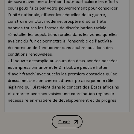
de suivre avec une attention toute particulière les efforts
courageux faits par votre gouvernement pour consolider
l'unité nationale, effacer les séquelles de la guerre,
construire un Etat moderne, prospère d'où ont été
bannies toutes les formes de discrimination raciale,
réinstaller les populations rurales dans les zones qu'elles
avaient dû fuir et permettre à l'ensemble de l'activité
économique de fonctionner sans soubresaut dans des
conditions renouvelées.
- L'oeuvre accomplie au-cours des deux années passées
est impressionnante et le Zimbabwe peut se flatter
d'avoir franchi avec succès les premiers obstacles qui se
dressaient sur son chemin, d'avoir pu ainsi jouer le rôle
légitime qui lui revient dans le concert des Etats africains
et amorcer avec ses voisins une coordination régionale
nécessaire en-matière de développement et de progrès
social.\
Les relations entre le Zimbabwe et la France ont pris
pendant cette même période un cours très satisfaisant
Ouvrir
Allocution de M. François Mitterrand, 
et j'ai veillé personnellement durant les derniers mois à
ce que toutes les administrations françaises concernées