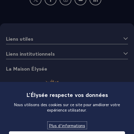
qui me concerne, exemplaires.
Nouvelle fenêtre : rejoignez-nous sur Twitter
Nouvelle fenêtre : rejoignez-nous sur Fac
Nouvelle fenêtre : rejoignez-nous 
Nouvelle fenêtre : rejoigne
Nouvelle fenêtre : 
- Je vous prie de transmettre au Président Canaan
BANANA, l'expression de ma très haute considération et
les voeux sincères que je forme pour le bonheur et la
prospérité du peuple du Zimbabwe, et je vous souhaite un
plein succès dans la noble mission qui vous a été confiée.\
Liens utiles
Liens institutionnels
La Maison Élysée
L’Élysée respecte vos données
Nous utilisons des cookies sur ce site pour améliorer votre
expérience utilisateur.
Boutique
Plus d'informations