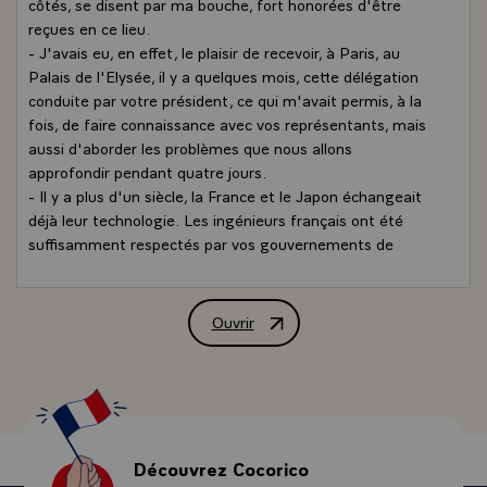
côtés, se disent par ma bouche, fort honorées d'être
reçues en ce lieu.
- J'avais eu, en effet, le plaisir de recevoir, à Paris, au
Palais de l'Elysée, il y a quelques mois, cette délégation
conduite par votre président, ce qui m'avait permis, à la
fois, de faire connaissance avec vos représentants, mais
aussi d'aborder les problèmes que nous allons
approfondir pendant quatre jours.
- Il y a plus d'un siècle, la France et le Japon échangeait
déjà leur technologie. Les ingénieurs français ont été
suffisamment respectés par vos gouvernements de
l'époque pour qu'il leur soit fait appel, avant même la
restauration Meiji, et pour qu'ils deviennent les conseillers
ou les bâtisseurs de vos premières filatures, de vos
Ouvrir
Discours de M. François Mitterrand, Prés
premiers arsenaux et, bien plus tard, de vos débuts
aéronautiques.
- Quand le Japon a voulu sortir de ses frontières en
participant à une manifestation internationale, c'est à
l'exposition universelle de Paris, en 1867, qu'il a présenté
pour la première fois les produits de son artisanat... Déjà
Découvrez Cocorico
à la conquête du marché français.