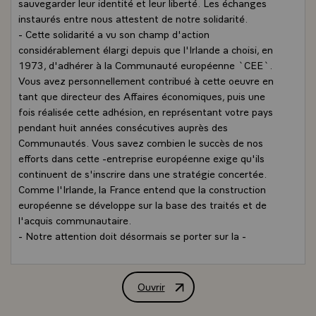
sauvegarder leur identité et leur liberté. Les échanges
instaurés entre nous attestent de notre solidarité.
- Cette solidarité a vu son champ d'action
considérablement élargi depuis que l'Irlande a choisi, en
1973, d'adhérer à la Communauté européenne `CEE`.
Vous avez personnellement contribué à cette oeuvre en
tant que directeur des Affaires économiques, puis une
fois réalisée cette adhésion, en représentant votre pays
pendant huit années consécutives auprès des
Communautés. Vous savez combien le succès de nos
efforts dans cette -entreprise européenne exige qu'ils
continuent de s'inscrire dans une stratégie concertée.
Comme l'Irlande, la France entend que la construction
européenne se développe sur la base des traités et de
l'acquis communautaire.
- Notre attention doit désormais se porter sur la -
recherche d'une solidarité européenne plus marquée dans
le domaine social. Des actions doivent aussi être
recherchées dans les domaines scientifique et technique.\
Ouvrir
Allocution de M. François Mitterrand, P
Votre présence nous apporte une garantie de bon
déroulement de la nécessaire concertation entre nos