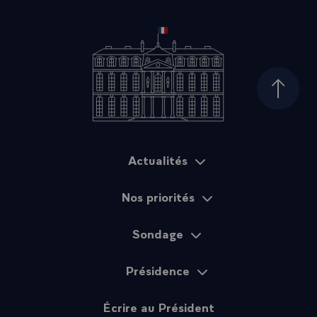
Haut d
Actualités
Plan du site
Nos priorités
Sondage
Présidence
Écrire au Président