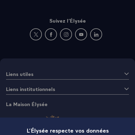
Suivez l’Élysée
Nouvelle fenêtre : rejoignez-nous sur Twitter
Nouvelle fenêtre : rejoignez-nous sur Fac
Nouvelle fenêtre : rejoignez-nous 
Nouvelle fenêtre : rejoigne
Nouvelle fenêtre : 
Liens utiles
Liens institutionnels
La Maison Élysée
L’Élysée respecte vos données