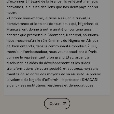
d'exprimer à l'égard de la France. Ils reflètent, j'en suis
convaincu, la qualité des liens que nos deux pays ont su
nouer.
- Comme vous-même, je tiens à saluer le travail, la
persévérance et le talent de tous ceux qui, Nigérians et
Français, ont donné à notre amitié un contenu aussi
concret que prometteur. Comment, il est vrai, pourrions-
nous méconnaître le rôle éminent du Nigeria en Afrique
et, bien entendu, dans la communauté mondiale ? Oui,
monsieur l'ambassadeur, nous vous accueillons à Paris
comme le représentant d'un grand Etat, ardent à
discipliner les aléas du développement et les rudes
transformations de votre société, et soucieux, non sans
mérites de se doter des moyens de sa réussite. A preuve
la volonté du Nigeria d'affermir - le président SHAGARI
aidant - ses institutions régulières et démocratiques,
ainsi que son ouverture sur le monde extérieur, non
seulement sur ses partenaires linguistiques naturels,
mais, au-delà, sur les nations d'autres cultures. Tels sont
Ouvrir
Allocution de M. François Mitterrand, P
les atouts dont votre pays entend disposer pour marquer
votre continent et les relations internationales d'une