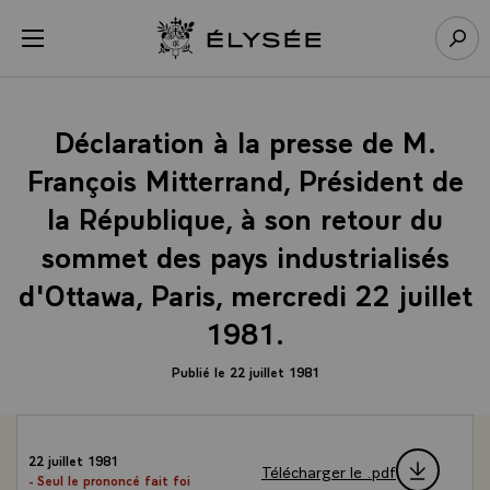
Panneau de gestion des cookies
menu
Retour à l’accueil Élysée
Rech
Déclaration à la presse de M.
François Mitterrand, Président de
la République, à son retour du
sommet des pays industrialisés
d'Ottawa, Paris, mercredi 22 juillet
1981.
Publié le 22 juillet 1981
22 juillet 1981
Télécharger le .pdf
- Seul le prononcé fait foi