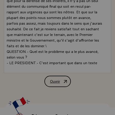
que pour la défense de ses intérêts, il n'y a pas un seul
élément du communiqué final qui soit en recul par-
rapport aux urgences qui sont les nôtres. Et que sur la
plupart des points nous sommes plutôt en avance,
parfois pas assez, mais toujours dans le sens que j'aurais
souhaité. De ce fait je reviens satisfait tout en sachant
que maintenant c'est sur le terrain, avec le Premier
ministre et le Gouvernement, qu'il s'agit d'affronter les
faits et de les dominer.\
QUESTION.- Quel est le problème qui a le plus avancé,
selon vous ?
- LE PRESIDENT.- C'est important que dans un texte
commun comme celui-là figurent des phrases marquant
la volonté par exemple de mettre fin aux fluctuations de
change excessives. C'est important de marquer que la
Ouvrir
Déclaration à la presse de M. François 
politique de taux d'intérêt de l'argent élevé, n'est pas
une politique seulement de ceux qui la pratiquent, mais
une nécessité qu'ils subissent et dont ils souffrent
également, et ils le savent. C'est-à-dire qu'ils souhaitent
y mettre un terme.
- C'est important qu'un certain nombre de précisions