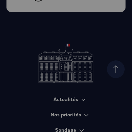
Haut d
Actualités
Plan du site
Nos priorités
Sondage