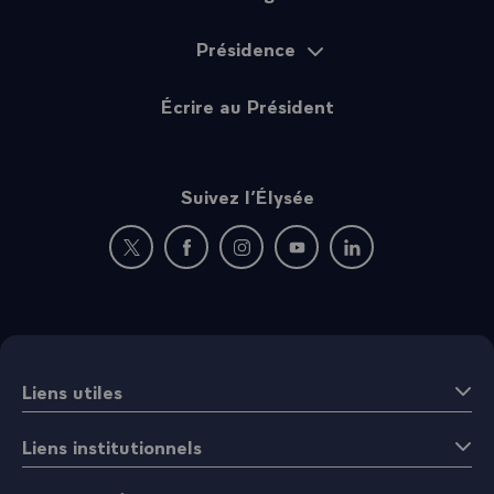
Présidence
Écrire au Président
Suivez l’Élysée
Nouvelle fenêtre : rejoignez-nous sur Twitter
Nouvelle fenêtre : rejoignez-nous sur Fac
Nouvelle fenêtre : rejoignez-nous 
Nouvelle fenêtre : rejoigne
Nouvelle fenêtre : 
Liens utiles
Liens institutionnels