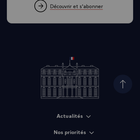
Découvrir et s'abonner
Haut d
Actualités
Plan du site
Nos priorités