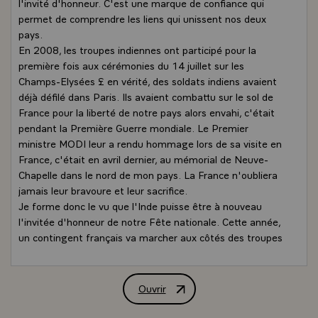
l'invité d'honneur. C'est une marque de confiance qui
permet de comprendre les liens qui unissent nos deux
pays.
En 2008, les troupes indiennes ont participé pour la
première fois aux cérémonies du 14 juillet sur les
Champs-Elysées £ en vérité, des soldats indiens avaient
déjà défilé dans Paris. Ils avaient combattu sur le sol de
France pour la liberté de notre pays alors envahi, c'était
pendant la Première Guerre mondiale. Le Premier
ministre MODI leur a rendu hommage lors de sa visite en
France, c'était en avril dernier, au mémorial de Neuve-
Chapelle dans le nord de mon pays. La France n'oubliera
jamais leur bravoure et leur sacrifice.
Je forme donc le vu que l'Inde puisse être à nouveau
l'invitée d'honneur de notre Fête nationale. Cette année,
un contingent français va marcher aux côtés des troupes
indiennes £ c'est aussi historique et c'est un symbole
puissant, celui de notre alliance £ une alliance pour la
paix.
Ouvrir
Déclaration de M. François Hollande, Pr
Notre partenariat stratégique signé en 1998, est solide £
il est nécessaire pour la sécurité de nos deux pays, pour la