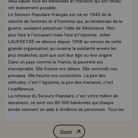
veux saluer tous les bénévoles et militants qui ont rendu
cet événement possible.
Le Secours Populaire Français est né en 1945 de la
volonté de femmes et d'hommes qui, au lendemain de la
guerre, voulaient perpétuer l'idée de Résistance. Non
plus face à l'occupant mais face à l'injustice. Julien
LAUPRETRE se dévoue depuis 1958 au service de cette
grande organisation qui incarne la solidarité envers les
plus modestes, quel que soit leur âge ou leur origine.
Dans un pays comme la France, la pauvreté est
inacceptable. Elle froisse nos idéaux. Elle contredit nos
principes. Elle heurte nos convictions. La pire des
attitudes, c'est l'égoïsme, la pire des menaces, c'est
l'indifférence.
La richesse du Secours Populaire, c'est votre million de
donateurs, ce sont vos 80 000 bénévoles qui chaque
année viennent en aide à 3millions de personnes. Tous les
jours, des volontaires distribuent des aliments et des
vêtements, fournissent un hébergement d'urgence,
accompagnent des milliers de personnes dans leurs
Ouvrir
Message de M. François Hollande, Prési
démarches administratives. Tous les jours, ils permettent