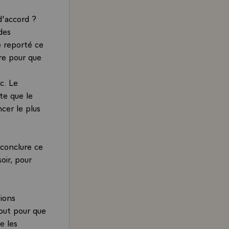
d'accord ?
des
e reporté ce
re pour que
c. Le
te que le
ncer le plus
 conclure ce
oir, pour
tions
tout pour que
e les