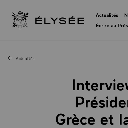
Panneau de gestion des cookies
Actualités
N
Retour à l’accueil Élysée
Écrire au Prés
Actualités
Intervi
Préside
Grèce et l