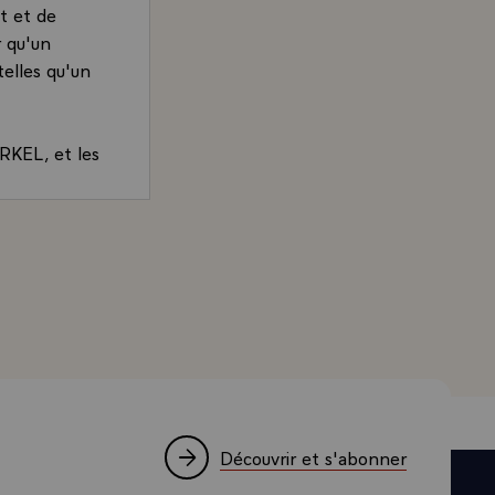
at et de
r qu'un
telles qu'un
RKEL, et les
IPRAS, que
cherché, la
s dans les
, Président de la République, sur la Grèce et la zone euro
 rester dans
ropositions
pas, c'est
ur un accord
 nouveau dans
ns sur la
Découvrir et s'abonner
rtiel, même