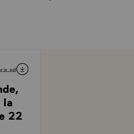
r le .pdf
nde,
 la
le 22