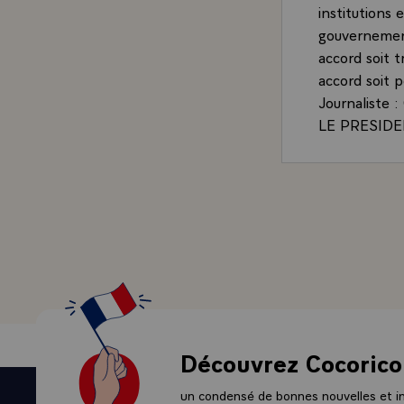
institutions 
gouvernement
accord soit t
accord soit p
Journaliste :
LE PRESIDENT
discussions 
nous puissio
Chancelière 
négociations
Je pense que
la zone euro
pour qu'il pu
que ce soit u
global et po
les prochaine
Découvrez Cocorico
Grèce.
C'est pour c
un condensé de bonnes nouvelles et ini