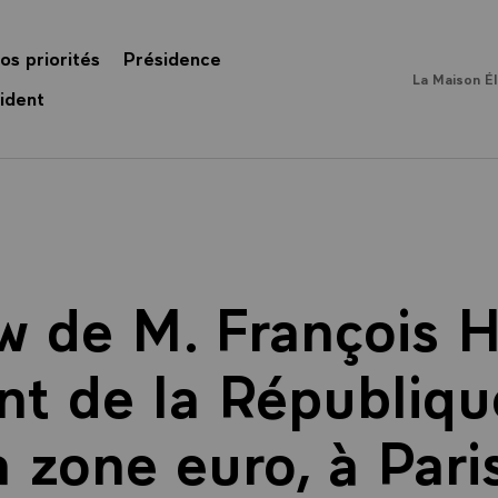
os priorités
Présidence
La Maison É
ident
ew de M. François H
nt de la République
a zone euro, à Paris