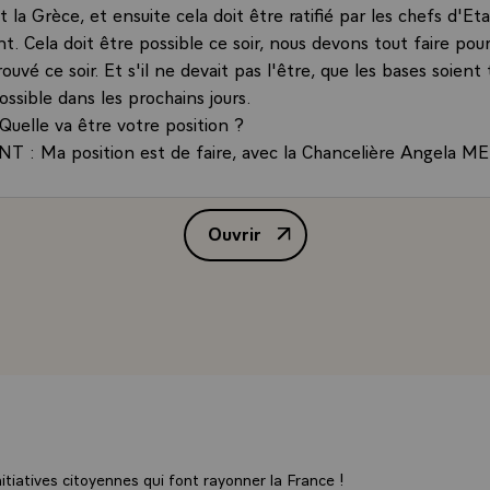
et la Grèce, et ensuite cela doit être ratifié par les chefs d'Et
. Cela doit être possible ce soir, nous devons tout faire pou
rouvé ce soir. Et s'il ne devait pas l'être, que les bases soient 
ossible dans les prochains jours.
 Quelle va être votre position ?
 : Ma position est de faire, avec la Chancelière Angela ME
que nous avons déjà entre nous avec le gouvernement de TS
ns avancer vers un accord. C'est ce que nous avons toujours re
Ouvrir
et moi-même, de manière à ce qu'il puisse y avoir des avancée
Interview de M. François Hollande
 et ensuite une conclusion.
 la France et l'Allemagne sont conscientes que la Grèce doit
 et en même temps que la Grèce doit continuer à faire des p
isse y avoir une solution durable, parce que ce que je ne veux 
n accord partiel ou un accord limité dans le temps. Je suis po
ur un accord durable pour que nous ne puissions pas avoir de
s semaines, dans les prochains mois, de nouvelles interrogatio
ela que je préfère un accord global et durable, à un accord pa
tiatives citoyennes qui font rayonner la France !