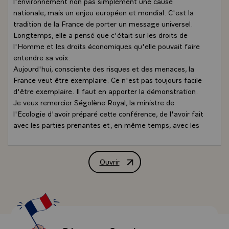
l'environnement non pas simplement une cause
nationale, mais un enjeu européen et mondial. C'est la
tradition de la France de porter un message universel.
Longtemps, elle a pensé que c'était sur les droits de
l'Homme et les droits économiques qu'elle pouvait faire
entendre sa voix.
Aujourd'hui, consciente des risques et des menaces, la
France veut être exemplaire. Ce n'est pas toujours facile
d'être exemplaire. Il faut en apporter la démonstration.
Je veux remercier Ségolène Royal, la ministre de
l'Ecologie d'avoir préparé cette conférence, de l'avoir fait
avec les parties prenantes et, en même temps, avec les
élus de la Nation, sans distinguer les uns et les autres,
parce que c'est ensemble que nous devons affronter le
défi qui est devant nous.
Ouvrir
Déclaration de M. François Hollande, P
C'est vrai que cette conférence se situe dans la
perspective d'un rendez-vous majeur pour la planète,
celui de décembre 2015 à Paris. C'est à la fois pour la
France un enjeu d'accueil, le ministre des Affaires
étrangères l'a dit, mais c'est aussi un enjeu de
négociation j'y reviendrai et de conviction.