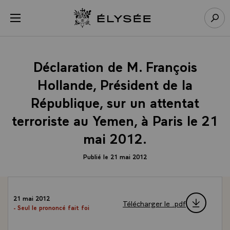
Panneau de gestion des cookies
menu
Retour à l’accueil Élysée
Rech
Déclaration de M. François
Hollande, Président de la
République, sur un attentat
terroriste au Yemen, à Paris le 21
mai 2012.
Publié le 21 mai 2012
21 mai 2012
Télécharger le .pdf
- Seul le prononcé fait foi