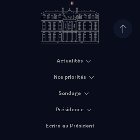
Haut d
Actualités
Plan du site
Nos priorités
Sondage
Présidence
Écrire au Président