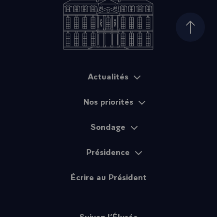
Haut d
Actualités
Plan du site
Nos priorités
Sondage
Présidence
Écrire au Président
Suivez l’Élysée