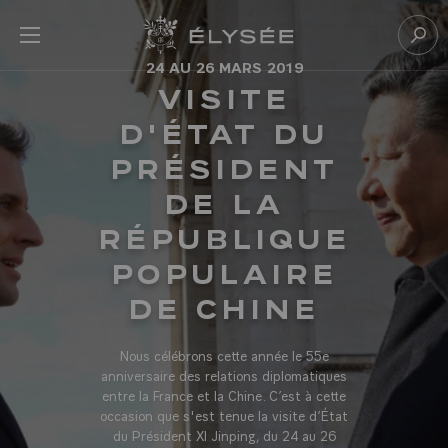
Panneau de gestion des cookies
menu
Retour à l’accueil Élysée
Rech
24 AU 26 MARS 2019
VISITE
D'ÉTAT DU
PRÉSIDENT
DE LA
RÉPUBLIQUE
POPULAIRE
DE CHINE
Nous célébrons cette année le 55e
anniversaire des relations diplomatiques
entre la France et la Chine. C’est à cette
occasion que s'est tenue la visite d’État
du Président XI Jinping, du 24 au 26