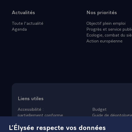
Actualités
Nos priorités
Plan du site
Toute l'actualité
Objectif plein emploi
Agenda
Progrès et service publi
Ecologie, combat du siè
Action européenne
Liens utiles
Accessibilité :
Budget
partiellement conforme
Guide de déontologi
Données personnelles
Nous rejoindre
L’Élysée respecte vos données
Mentions légales
Plan du site