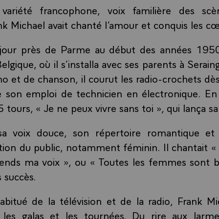
variété francophone, voix familière des sc
ank Michael avait chanté l’amour et conquis les c
le jour près de Parme au début des années 1950
elgique, où il s’installa avec ses parents à Serai
no et de chanson, il courut les radio-crochets dè
e son emploi de technicien en électronique. En 
tours, « Je ne peux vivre sans toi », qui lança s
 sa voix douce, son répertoire romantique et 
ction du public, notamment féminin. Il chantait « 
tends ma voix », ou « Toutes les femmes sont be
s succès.
abitué de la télévision et de la radio, Frank Mic
 les galas et les tournées. Du rire aux larm