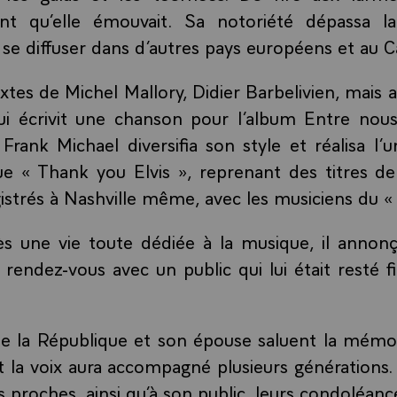
ant qu’elle émouvait. Sa notoriété dépassa l
 se diffuser dans d’autres pays européens et au 
extes de Michel Mallory, Didier Barbelivien, mais
 lui écrivit une chanson pour l’album Entre nou
ank Michael diversifia son style et réalisa l’
e « Thank you Elvis », reprenant des titres de
istrés à Nashville même, avec les musiciens du «
s une vie toute dédiée à la musique, il annon
e rendez-vous avec un public qui lui était resté f
e la République et son épouse saluent la mémoi
t la voix aura accompagné plusieurs générations. 
es proches, ainsi qu’à son public, leurs condoléan