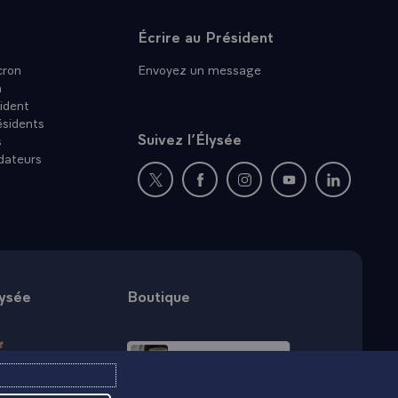
Écrire au Président
ron
Envoyez un message
n
ident
ésidents
Suivez l’Élysée
s
dateurs
Nouvelle fenêtre : rejoignez-nous sur Twit
Nouvelle fenêtre : rejoignez-nous
Nouvelle fenêtre : rejoig
Nouvelle fenêtre :
Nouvelle fe
lysée
Boutique