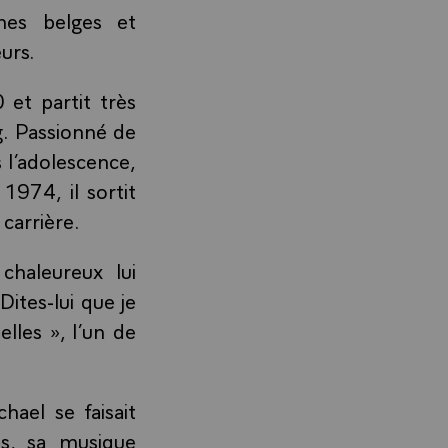
ènes belges et
œurs.
 et partit très
ng. Passionné de
s l’adolescence,
1974, il sortit
a carrière.
chaleureux lui
Dites-lui que je
lles », l’un de
hael se faisait
es, sa musique