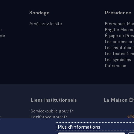
Sondage
Présidence
Améliorez le site
Emmanuel Mac
c
Brigitte Macro
cle
Équipe du Prés
Les anciens pr
Les institution
Les textes fon
Les symboles
Patrimoine
Liens institutionnels
La Maison É
Service-public.gouv.fr
e
Legifrance.gouv.fr
Info.gouv.fr
Plus d'informations
Data.gouv.fr