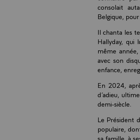
consolait aut
Belgique, pour
Il chanta les t
Hallyday, qui
même année, Fr
avec son disqu
enfance, enreg
En 2024, aprè
d’adieu, ultim
demi-siècle.
Le Président d
populaire, don
sa famille, à s