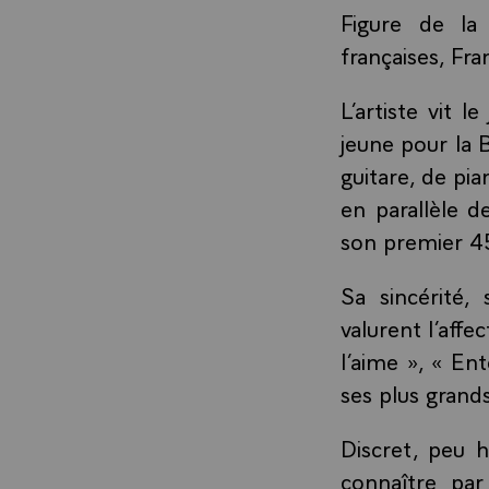
Figure de la 
françaises, Fr
L’artiste vit 
jeune pour la B
guitare, de pia
en parallèle d
son premier 45 
Sa sincérité,
valurent l’affe
l’aime », « En
ses plus grand
Discret, peu h
connaître par