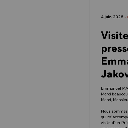
4 juin 2026
-
Visit
press
Emma
Jakov
Emmanuel M
Merci beauco
Merci, Monsieu
Nous sommes tr
qui m'accompag
visite d'un Pré
un honneur, d'