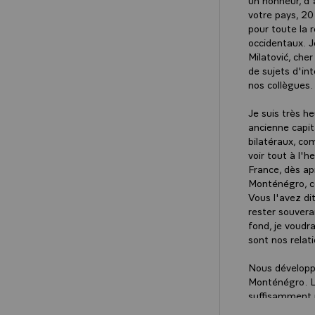
votre pays, 20
pour toute la 
occidentaux. J
Milatović, cher
de sujets d'in
nos collègues
Je suis très he
ancienne capit
bilatéraux, co
voir tout à l'h
France, dès ap
Monténégro, co
Vous l'avez dit
rester souverai
fond, je voudr
sont nos relati
Nous développo
Monténégro. La
suffisamment 
réinvesti la re