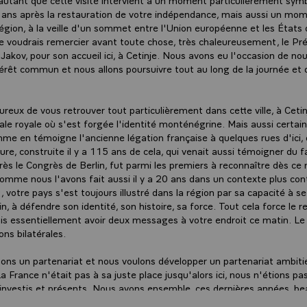
 ans après la restauration de votre indépendance, mais aussi un mo
région, à la veille d'un sommet entre l'Union européenne et les États
e voudrais remercier avant toute chose, très chaleureusement, le Pr
 Jakov, pour son accueil ici, à Cetinje. Nous avons eu l'occasion de no
térêt commun et nous allons poursuivre tout au long de la journée et
.
ureux de vous retrouver tout particulièrement dans cette ville, à Cetin
ale royale où s'est forgée l'identité monténégrine. Mais aussi certain
mme en témoigne l'ancienne légation française à quelques rues d'ici,
eure, construite il y a 115 ans de cela, qui venait aussi témoigner du f
rès le Congrès de Berlin, fut parmi les premiers à reconnaître dès ce
mme nous l'avons fait aussi il y a 20 ans dans un contexte plus co
, votre pays s'est toujours illustré dans la région par sa capacité à s
n, à défendre son identité, son histoire, sa force. Tout cela force le 
ais essentiellement avoir deux messages à votre endroit ce matin. Le
ons bilatérales.
ns un partenariat et nous voulons développer un partenariat ambiti
 France n'était pas à sa juste place jusqu'alors ici, nous n'étions pa
investis et présents. Nous avons ensemble, ces dernières années, b
lation bilatérale. D'abord, elle correspond à notre histoire, au lien singul