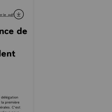
r le .pdf
ence de
dent
a délégation
 la première
térales. C'est
bolique pour