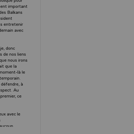
ment important
 des Balkans
ésident
us entretenir
 demain avec
je, donc
s de nos liens
 que nous irons
ait que la
 moment-là le
ntemporain.
e défendre, à
respect. Au
 premier, ce
eux avec le
s
eaucoup
ier qui est le