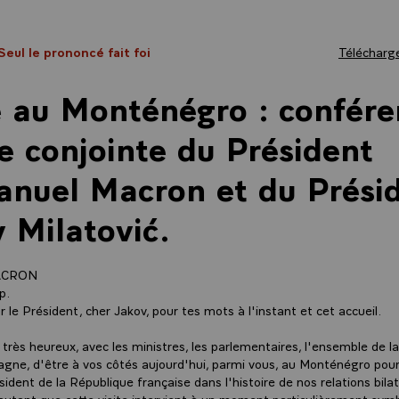
 Seul le prononcé fait foi
Télécharge
e au Monténégro : confér
e conjointe du Président
nuel Macron et du Prési
 Milatović.
ACRON
up.
r le Président, cher Jakov, pour tes mots à l'instant et cet accueil.
ès heureux, avec les ministres, les parlementaires, l'ensemble de l
ne, d'être à vos côtés aujourd'hui, parmi vous, au Monténégro pour
sident de la République française dans l'histoire de nos relations bila
autant que cette visite intervient à un moment particulièrement sym