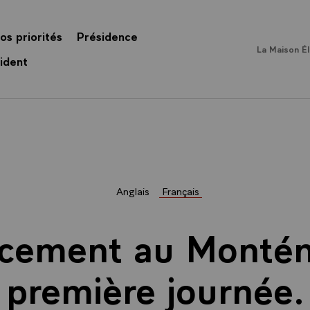
os priorités
Présidence
La Maison É
ident
Anglais
Français
cement au Montén
première journée.