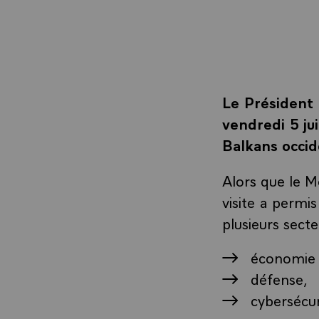
Le Président 
vendredi 5 ju
Balkans occi
Alors que le 
visite a permi
plusieurs secte
économie (
défense,
cybersécur