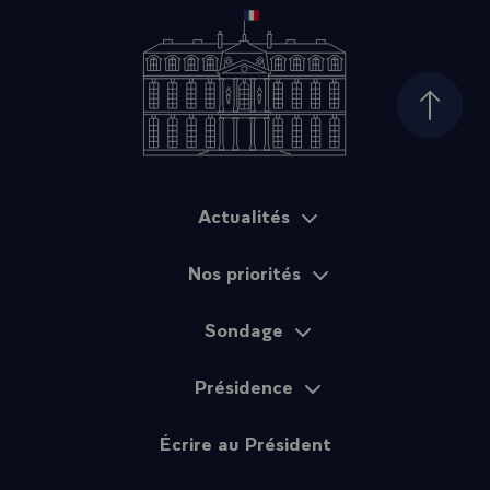
Haut d
Actualités
Plan du site
Nos priorités
Sondage
Présidence
Écrire au Président