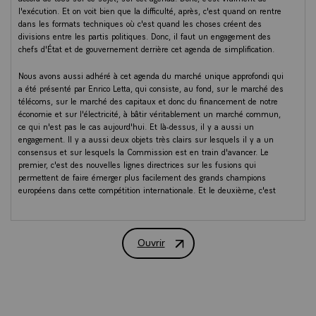
l'exécution. Et on voit bien que la difficulté, après, c'est quand on rentre
dans les formats techniques où c'est quand les choses créent des
divisions entre les partis politiques. Donc, il faut un engagement des
chefs d'État et de gouvernement derrière cet agenda de simplification.
Nous avons aussi adhéré à cet agenda du marché unique approfondi qui
a été présenté par Enrico Letta, qui consiste, au fond, sur le marché des
télécoms, sur le marché des capitaux et donc du financement de notre
économie et sur l'électricité, à bâtir véritablement un marché commun,
ce qui n'est pas le cas aujourd'hui. Et là-dessus, il y a aussi un
engagement. Il y a aussi deux objets très clairs sur lesquels il y a un
consensus et sur lesquels la Commission est en train d'avancer. Le
premier, c'est des nouvelles lignes directrices sur les fusions qui
permettent de faire émerger plus facilement des grands champions
européens dans cette compétition internationale. Et le deuxième, c'est
ce 28e régime qui permet de simplifier les choses en permettant à
toute entreprise du continent d'opter pour un régime qui est valable
partout.
Ouvrir
Micro tendu du Président de la Républiq
Et donc, là, sur à la fois la simplification, l'approfondissement du
marché unique, c'est vraiment, dans les prochaines semaines, tout ce
travail de mise en œuvre, avec une feuille de route sur laquelle on va
s'engager au Conseil de mars, il y a une vraie convergence. Ensuite, on
a acté aussi un agenda de dérisking, c'est-à-dire de réduction de nos