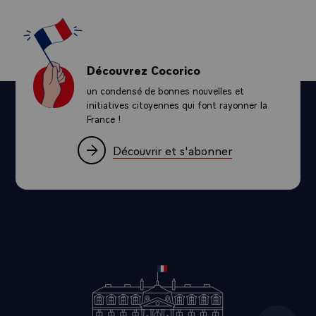
Mais moi, je réagis comme vous, j'ai découvert comme vous cette
affaire. Je pense que la réaction qui a été prise a été la bonne là, mais
s'il est vrai que l'administration avait des informations il y a plusieurs
années, des choses auraient dû être faites. Et donc là-dessus, j'ai
Découvrez Cocorico
demandé au ministre qu'il puisse lancer une inspection et qu'on puisse
faire la clarté sur tout cela.
un condensé de bonnes nouvelles et
initiatives citoyennes qui font rayonner la
Journaliste
France !
C'était dans un livre public.
Découvrir et s'abonner
Emmanuel MACRON
Oui, mais après, chaque administration prend ses dispositions. Et
heureusement, d'ailleurs, vous ne m'avez pas posé la question le
premier jour de mon élection non plus, ce n'était pas le sommet de
votre tête, et moi non plus. Donc je ne peux simplement vous dire que
la même chose que vous, c'est inacceptable et il faut comprendre
pourquoi ça n'a pas été fait plus tôt.
We need more innovation for the our of Europe. We need simplification.
We need protection and european preference. We need diversification
and derisking, and we need innovation. And this innovation requires