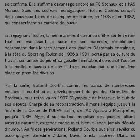
se confirma. Elle s’affirma davantage encore au FC Sochaux et à l’AS
Monaco. Sous ces couleurs monégasques, Rolland Courbis conquit
deux nouveaux titres de champion de France, en 1978 et en 1982,
qui consacrèrent sa carrière de joueur.
En rejoignant Toulon, la même année, il continua d’être sur le terrain
tout en esquissant la suite de son parcours, s’impliquant
notamment dans le recrutement des joueurs. Désormais entraîneur,
à la tête du Sporting Toulon de 1986 à 1991, porté par sa culture du
travail, son amour du jeu et sa gouaille inimitable, il conduisit l’équipe
à la meilleure saison de son histoire, conclue par une cinquième
place en première division.
Par la suite, Rolland Courbis connut les bancs de nombreuses
équipes. Il contribua au développement du jeu des Girondins de
Bordeaux, puis retrouva en 1997 l’Olympique de Marseille, le club de
ses débuts. Chargé de sa reconstruction, il mena l’équipe jusqu’à la
finale de la Coupe de l’UEFA. Enfin, de l’AC Ajaccio à Montpellier,
jusqu’à l’USM Alger, il sut partout mobiliser ses joueurs, alliant
autorité naturelle, exigence tactique et bienveillance, jamais dénuée
d’humour. Au fil des générations, Rolland Courbis sut ainsi révéler ou
accompagner Zinedine Zidane, David Ginola, Laurent Blanc ou