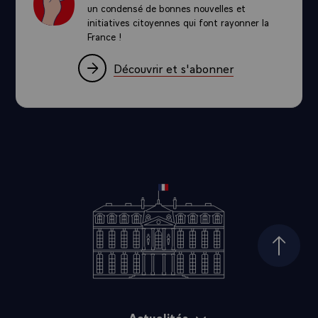
un condensé de bonnes nouvelles et
initiatives citoyennes qui font rayonner la
France !
Découvrir et s'abonner
Haut d
Actualités
Plan du site