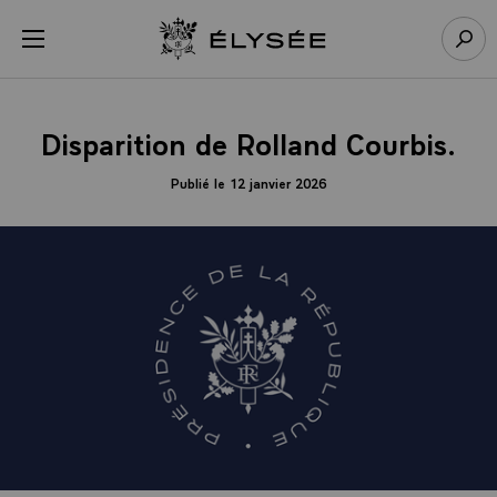
Panneau de gestion des cookies
menu
Retour à l’accueil Élysée
Rech
Disparition de Rolland Courbis.
Publié le 12 janvier 2026