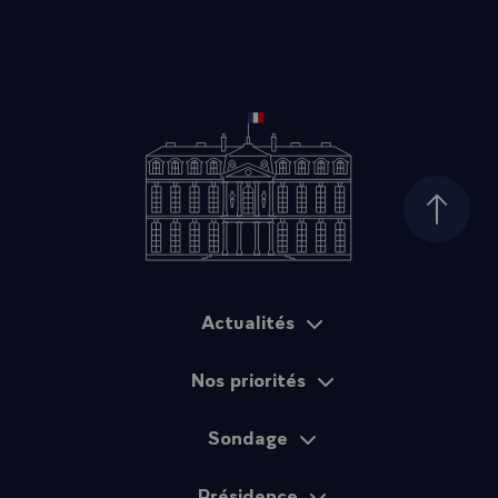
Haut d
Actualités
Plan du site
Nos priorités
Sondage
Présidence