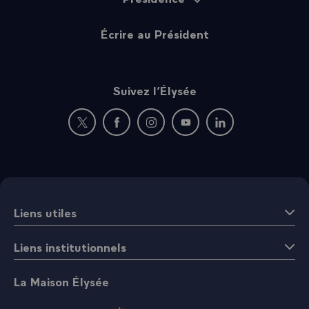
Écrire au Président
Suivez l’Élysée
Nouvelle fenêtre : rejoignez-nous sur Twitter
Nouvelle fenêtre : rejoignez-nous sur Fac
Nouvelle fenêtre : rejoignez-nous 
Nouvelle fenêtre : rejoigne
Nouvelle fenêtre : 
Liens utiles
Liens institutionnels
La Maison Élysée