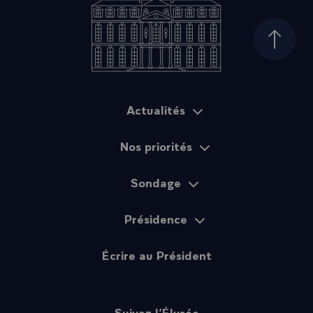
Haut d
Actualités
Plan du site
Nos priorités
Sondage
Présidence
Écrire au Président
Suivez l’Élysée