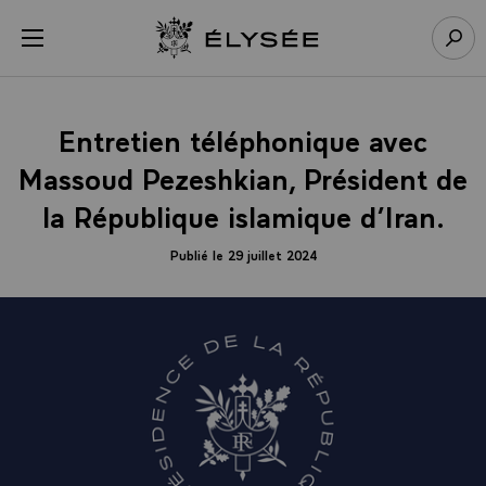
Panneau de gestion des cookies
menu
Retour à l’accueil Élysée
Rech
Entretien téléphonique avec
Massoud Pezeshkian, Président de
la République islamique d’Iran.
Publié le 29 juillet 2024