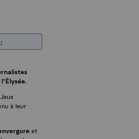
 !
rnalistes
l'Élysée.
 Jeux
enu à leur
'envergure
et