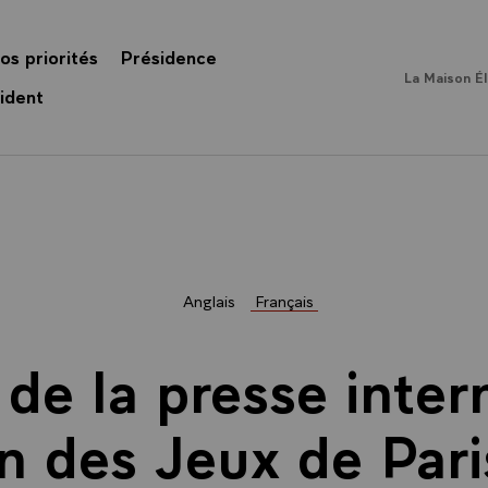
os priorités
Présidence
La Maison É
ident
Anglais
Français
de la presse inter
on des Jeux de Par