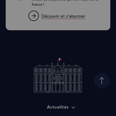
France !
Découvrir et s'abonner
Haut d
Actualités
Plan du site