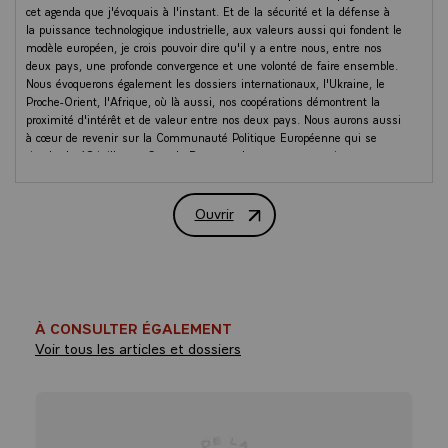
cet agenda que j'évoquais à l'instant. Et de la sécurité et la défense à
la puissance technologique industrielle, aux valeurs aussi qui fondent le
modèle européen, je crois pouvoir dire qu'il y a entre nous, entre nos
deux pays, une profonde convergence et une volonté de faire ensemble.
Nous évoquerons également les dossiers internationaux, l'Ukraine, le
Proche-Orient, l'Afrique, où là aussi, nos coopérations démontrent la
proximité d'intérêt et de valeur entre nos deux pays. Nous aurons aussi
à cœur de revenir sur la Communauté Politique Européenne qui se
tiendra le 18 juillet en Grande-Bretagne dans un moment important
pour notre Europe.
Ouvrir
Et puis, ce déjeuner nous permettra d'évoquer également l'agenda
Entretien avec Luís Montenegro, Premi
bilatéral qui unit nos deux pays de manière, je dirais, très singulière en
Europe parce que nous avons évidemment beaucoup de coopérations
sur le plan économique, de l'automobile à l'intelligence artificielle, en
passant par le secteur pharmaceutique, en matière culturelle,
académique. Nous avons l'apprentissage aussi de nos langues. Mais ce
lien se nourrit par une communauté française établie au Portugal
À CONSULTER ÉGALEMENT
importante, vivante, innovante, et une communauté luso-descendante
Voir tous les articles et dossiers
vivante en France, qui est un des socles de notre République, engagée
dans notre vie économique, culturelle, intellectuelle, et qui unit, je dirai,
de manière toute singulière nos deux pays.
Et le 50ème anniversaire de la Révolution des œillets, que vous avez
récemment célébré, nous a permis d'ailleurs de le voir pleinement.