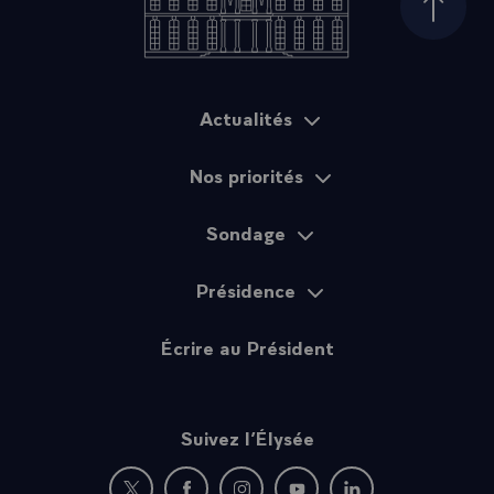
Haut d
Actualités
Plan du site
Nos priorités
Sondage
Présidence
Écrire au Président
Suivez l’Élysée