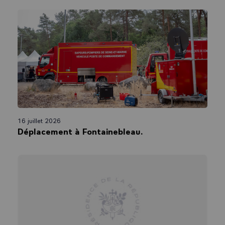
vous servir.
Je sais pouvoir compter sur vous pour aller massivement voter les 30
juin et 7 juillet prochains. La France a besoin d'une majorité claire pour
agir dans la sérénité et la concorde. Être Français est toujours se hisser
à la hauteur des temps quand il l'exige, connaître le prix du vote et le
goût de la liberté, agir quelles que soient les circonstances en
responsabilité. C'est, au fond, choisir d'écrire l'histoire plutôt que de la
subir. C'est maintenant.
Vive la République ! Vive la France !
16 juillet 2026
Déplacement à Fontainebleau.