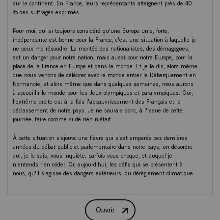
sur le continent. En France, leurs représentants atteignent près de 40
% des suffrages exprimés.
Pour moi, qui ai toujours considéré qu'une Europe unie, forte,
indépendante est bonne pour la France, c'est une situation à laquelle je
ne peux me résoudre. La montée des nationalistes, des démagogues,
est un danger pour notre nation, mais aussi pour notre Europe, pour la
place de la France en Europe et dans le monde. Et je le dis, alors même
que nous venons de célébrer avec le monde entier le Débarquement en
Normandie, et alors même que dans quelques semaines, nous aurons
à accueillir le monde pour les Jeux olympiques et paralympiques. Oui,
l'extrême droite est à la fois l'appauvrissement des Français et le
déclassement de notre pays. Je ne saurais donc, à l'issue de cette
journée, faire comme si de rien n'était.
À cette situation s'ajoute une fièvre qui s'est emparée ces dernières
années du débat public et parlementaire dans notre pays, un désordre
qui, je le sais, vous inquiète, parfois vous choque, et auquel je
n'entends rien céder. Or, aujourd'hui, les défis qui se présentent à
nous, qu'il s'agisse des dangers extérieurs, du dérèglement climatique
et de ses conséquences, ou des menaces à notre propre cohésion, ces
défis exigent la clarté dans nos débats, l'ambition pour le pays et le
respect pour chaque Français.
Ouvrir
Adresse aux Français.
C'est pourquoi, après avoir procédé aux consultations prévues à l'article