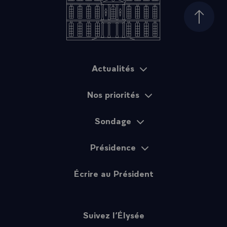
Haut d
Actualités
Plan du site
Nos priorités
Sondage
Présidence
Écrire au Président
Suivez l’Élysée