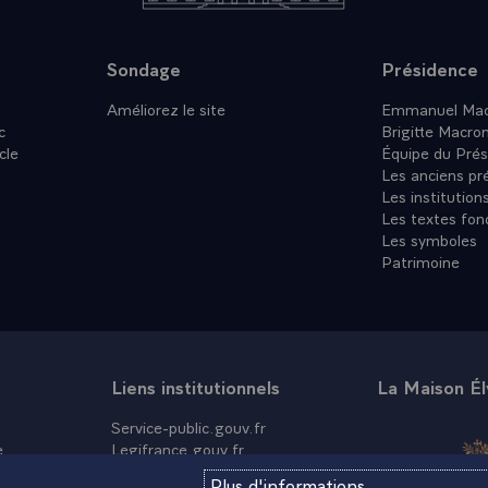
Sondage
Présidence
Améliorez le site
Emmanuel Mac
c
Brigitte Macro
cle
Équipe du Prés
Les anciens pr
Les institution
Les textes fon
Les symboles
Patrimoine
Liens institutionnels
La Maison É
Service-public.gouv.fr
e
Legifrance.gouv.fr
Info.gouv.fr
Plus d'informations