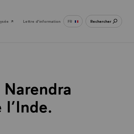
lysée
Lettre d'information
FR
Rechercher
c Narendra
 l’Inde.