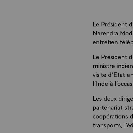
Le Président de
Narendra Modi à
entretien télé
Le Président d
ministre indien
visite d’Etat e
l’Inde à l’occ
Les deux dirig
partenariat str
coopérations d
transports, l’é