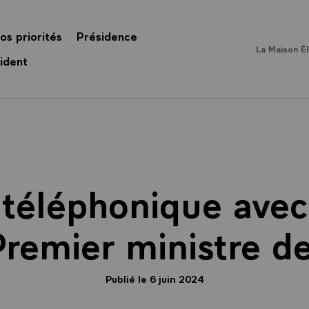
os priorités
Présidence
La Maison É
ident
 téléphonique ave
remier ministre de
Publié le 6 juin 2024