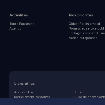
Actualités
Nos priorités
Plan du site
Toute l'actualité
Objectif plein emploi
Agenda
Progrès et service publi
Ecologie, combat du siè
Action européenne
Liens utiles
Accessibilité :
Budget
partiellement conforme
Guide de déontologi
Données personnelles
Nous rejoindre