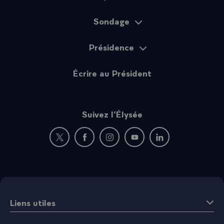
Sondage
Présidence
Écrire au Président
Suivez l’Élysée
Nouvelle fenêtre : rejoignez-nous sur Twitter
Nouvelle fenêtre : rejoignez-nous sur Fac
Nouvelle fenêtre : rejoignez-nous 
Nouvelle fenêtre : rejoigne
Nouvelle fenêtre : 
Liens utiles