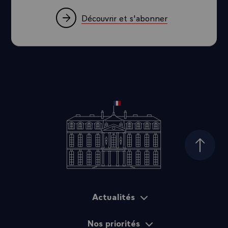
Découvrir et s'abonner
Haut d
Actualités
Plan du site
Nos priorités