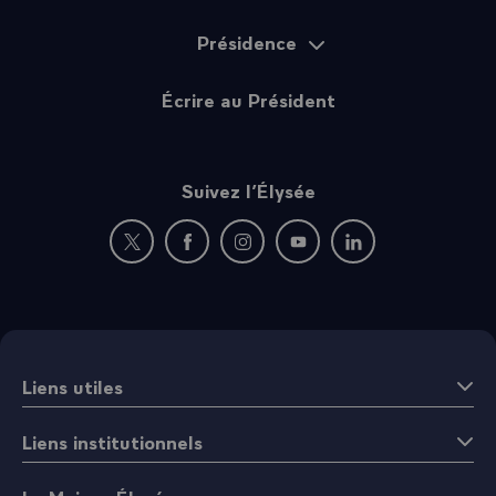
Présidence
Écrire au Président
Suivez l’Élysée
Nouvelle fenêtre : rejoignez-nous sur Twitter
Nouvelle fenêtre : rejoignez-nous sur Fac
Nouvelle fenêtre : rejoignez-nous 
Nouvelle fenêtre : rejoigne
Nouvelle fenêtre : 
Liens utiles
Liens institutionnels