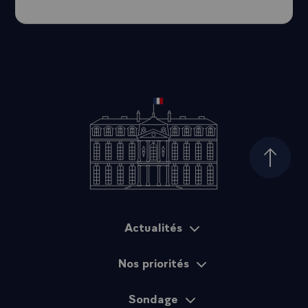
Haut d
Actualités
Plan du site
Nos priorités
Sondage